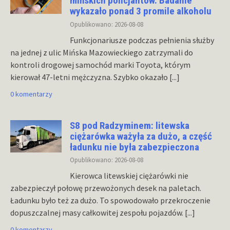
mińskich policjantów. Badanie
wykazało ponad 3 promile alkoholu
Opublikowano: 2026-08-08
Funkcjonariusze podczas pełnienia służby
na jednej z ulic Mińska Mazowieckiego zatrzymali do
kontroli drogowej samochód marki Toyota, którym
kierował 47-letni mężczyzna. Szybko okazało
[...]
0 komentarzy
S8 pod Radzyminem: litewska
ciężarówka ważyła za dużo, a część
ładunku nie była zabezpieczona
Opublikowano: 2026-08-08
Kierowca litewskiej ciężarówki nie
zabezpieczył połowę przewożonych desek na paletach.
Ładunku było też za dużo. To spowodowało przekroczenie
dopuszczalnej masy całkowitej zespołu pojazdów.
[...]
0 komentarzy