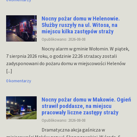
Nocny pożar domu w Helenowie.
Służby ruszyły na ul. Witosa, na
miejscu kilka zastępów straży
Opublikowano: 2026-08-08
Nocny alarm w gminie Wołomin. W piątek,
7 sierpnia 2026 roku, o godzinie 22:26 strażacy zostali
zadysponowani do pożaru domu w miejscowości Helenów
[...]
0 komentarzy
Nocny pożar domu w Makowie. Ogień
strawił poddasze, na miejscu
pracowały liczne zastępy straży
Opublikowano: 2026-08-08
Dramatyczna akcja gaśnicza w
miejscowości Maków przy ul. Skaryszewskiej. W środę, 6