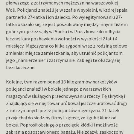
pierwszego z zatrzymanych mężczyzn na warszawskiej
Woli. Policjanci znaleźli je w szafie w sypialni, w której spała
partnerka 27-latka i ich dziecko. Po wylegitymowaniu 27-
latka okazało się, że jest poszukiwany między innymi listem
gończym przez sądy w Płocku i w Pruszkowie do odbycia
łącznej kary pozbawienia wolności w wysokości 2 lat i 4
miesięcy. Mężczyzna co kilka tygodni wraz z rodziną celowo
zmieniał miejsca zamieszkania, aby utrudnić policjantom
jego „namierzenie” i zatrzymanie. Zabiegi te okazały się
bezskuteczne.
Kolejne, tym razem ponad 13 kilogramów narkotyków
policjanci znaleźli w boksie jednego z warszawskich
magazynów służących przechowywaniu rzeczy. Tę skrytkę i
znajdujący się w niej towar próbował jeszcze uratować drugi
z zatrzymanych przez policjantów mężczyzna. 21-latek
przyjechał do siedziby firmy i zgłosił, że zgubił klucz od
boksu. Poprosił obsługę o przecięcie kłódki i możliwość
zabrania pozostawionego bagażu. Nie zdążył, zaskoczony