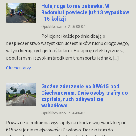
Hulajnoga to nie zabawka. W
Radomiu i powiecie już 13 wypadków
i 15 kolizji
Opublikowano: 2026-08-07
Policjanci każdego dnia dbają o
bezpieczeństwo wszystkich uczestników ruchu drogowego,
w tym kierujących jednośladami. Hulajnogi elektryczne są
popularnym i szybkim środkiem transportu jednak,
[...]
0 komentarzy
Groźne zderzenie na DW615 pod
Ciechanowem. Dwie osoby trafiły do
szpitala, ruch odbywał się
wahadłowo
Opublikowano: 2026-08-07
Poważne utrudnienia wystąpiły na drodze wojewódzkiej nr
615 w rejonie miejscowości Pawłowo. Doszło tam do