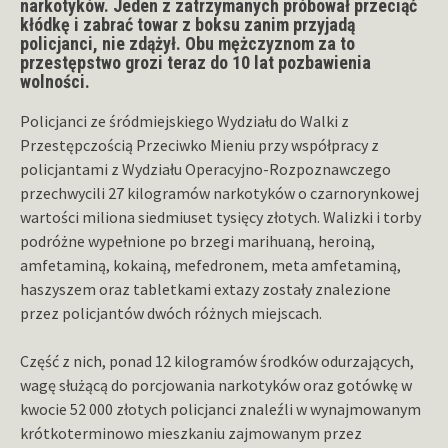
narkotyków. Jeden z zatrzymanych próbował przeciąć
kłódkę i zabrać towar z boksu zanim przyjadą
policjanci, nie zdążył. Obu mężczyznom za to
przestępstwo grozi teraz do 10 lat pozbawienia
wolności.
Policjanci ze śródmiejskiego Wydziału do Walki z
Przestępczością Przeciwko Mieniu przy współpracy z
policjantami z Wydziału Operacyjno-Rozpoznawczego
przechwycili 27 kilogramów narkotyków o czarnorynkowej
wartości miliona siedmiuset tysięcy złotych. Walizki i torby
podróżne wypełnione po brzegi marihuaną, heroiną,
amfetaminą, kokainą, mefedronem, meta amfetaminą,
haszyszem oraz tabletkami extazy zostały znalezione
przez policjantów dwóch różnych miejscach.
Część z nich, ponad 12 kilogramów środków odurzających,
wagę służącą do porcjowania narkotyków oraz gotówkę w
kwocie 52 000 złotych policjanci znaleźli w wynajmowanym
krótkoterminowo mieszkaniu zajmowanym przez