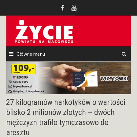
Przeskocz
do
treści
Główne menu
27 kilogramów narkotyków o wartości
blisko 2 milionów złotych – dwóch
mężczyzn trafiło tymczasowo do
aresztu