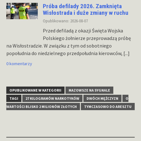
Próba defilady 2026. Zamknięta
Wisłostrada i duże zmiany w ruchu
Opublikowano: 2026-08-07
Przed defiladą z okazji Święta Wojska
Polskiego żołnierze przeprowadzą próbę
na Wisłostradzie. W związku z tym od sobotniego
popołudnia do niedzielnego przedpołudnia kierowców,
[...]
0 komentarzy
OPUBLIKOWANE W KATEGORII
MAZOWSZE NA SYGNALE
TAGI
27 KILOGRAMÓW NARKOTYKÓW
DWÓCH MĘŻCZYZN
O
WARTOŚCI BLISKO 2 MILIONÓW ZŁOTYCH
TYMCZASOWO DO ARESZTU