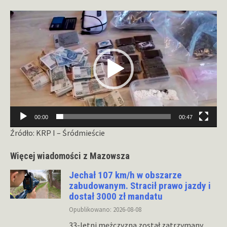
Odtwarzacz
video
00:00
00:47
Źródło: KRP I – Śródmieście
Więcej wiadomości z Mazowsza
Jechał 107 km/h w obszarze
zabudowanym. Stracił prawo jazdy i
dostał 3000 zł mandatu
Opublikowano: 2026-08-08
33-letni mężczyzna został zatrzymany