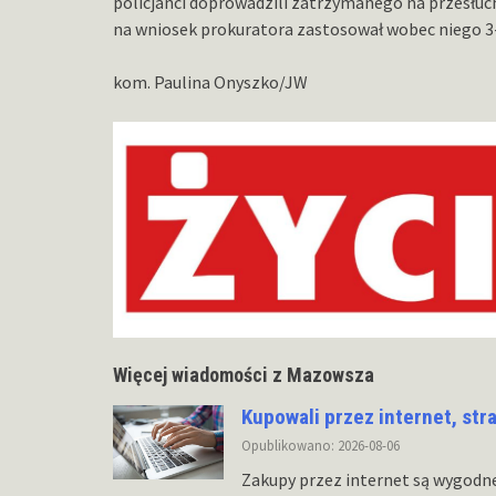
policjanci doprowadzili zatrzymanego na przesłuch
na wniosek prokuratora zastosował wobec niego 3
kom. Paulina Onyszko/JW
Więcej wiadomości z Mazowsza
Kupowali przez internet, str
Opublikowano: 2026-08-06
Zakupy przez internet są wygodn