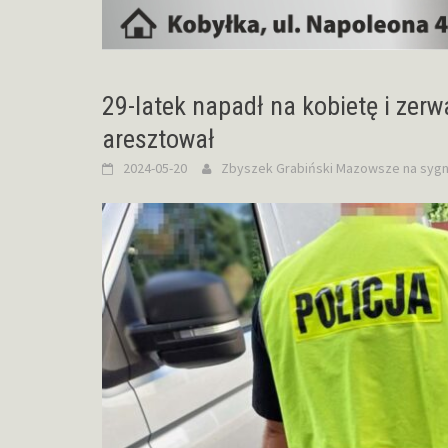
29-latek napadł na kobietę i zer
aresztował
2024-05-20
Zbyszek Grabiński
Mazowsze na sygn