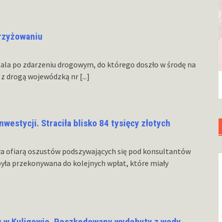
krzyżowaniu
itala po zdarzeniu drogowym, do którego doszło w środę na
2 z drogą wojewódzką nr
[...]
nwestycji. Straciła blisko 84 tysięcy złotych
ła ofiarą oszustów podszywających się pod konsultantów
była przekonywana do kolejnych wpłat, które miały
u w Kuligowie. Poszkodowany wydobyty z wody,