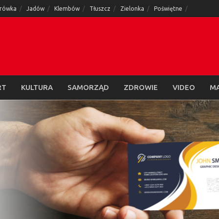
rówka
Jadów
Klembów
Tłuszcz
Zielonka
Poświętne
RT
KULTURA
SAMORZĄD
ZDROWIE
VIDEO
M