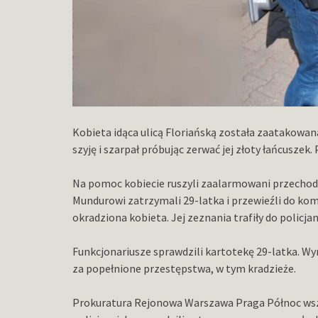
Kobieta idąca ulicą Floriańską została zaatakowan
szyję i szarpał próbując zerwać jej złoty łańcuszek. 
Na pomoc kobiecie ruszyli zaalarmowani przechodni
Mundurowi zatrzymali 29-latka i przewieźli do kome
okradziona kobieta. Jej zeznania trafiły do polic
Funkcjonariusze sprawdzili kartotekę 29-latka. Wyni
za popełnione przestępstwa, w tym kradzieże.
Prokuratura Rejonowa Warszawa Praga Północ wszc