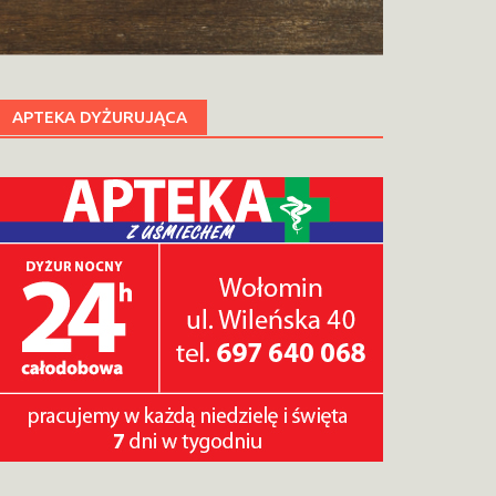
APTEKA DYŻURUJĄCA