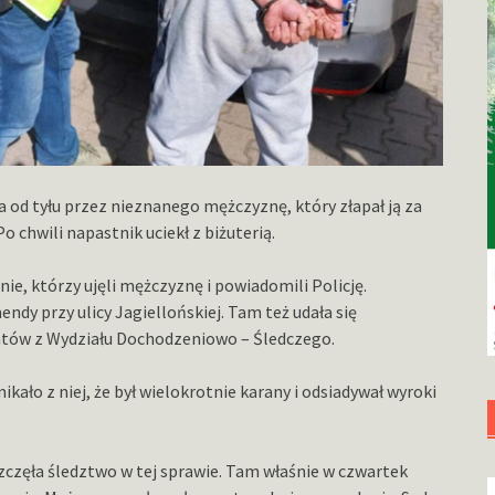
a od tyłu przez nieznanego mężczyznę, który złapał ją za
Po chwili napastnik uciekł z biżuterią.
e, którzy ujęli mężczyznę i powiadomili Policję.
ndy przy ulicy Jagiellońskiej. Tam też udała się
jantów z Wydziału Dochodzeniowo – Śledczego.
kało z niej, że był wielokrotnie karany i odsiadywał wyroki
zęła śledztwo w tej sprawie. Tam właśnie w czwartek