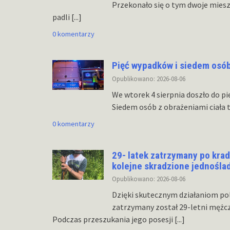
Przekonało się o tym dwoje mies
padli
[...]
0 komentarzy
Pięć wypadków i siedem osó
Opublikowano: 2026-08-06
We wtorek 4 sierpnia doszło do p
Siedem osób z obrażeniami ciała t
0 komentarzy
29- latek zatrzymany po kra
kolejne skradzione jednośla
Opublikowano: 2026-08-06
Dzięki skutecznym działaniom po
zatrzymany został 29-letni mężcz
Podczas przeszukania jego posesji
[...]