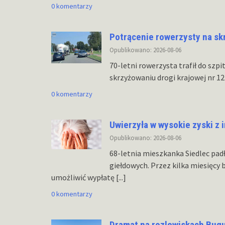
0 komentarzy
Potrącenie rowerzysty na s
Opublikowano: 2026-08-06
70-letni rowerzysta trafił do szp
skrzyżowaniu drogi krajowej nr 1
0 komentarzy
Uwierzyła w wysokie zyski z i
Opublikowano: 2026-08-06
68-letnia mieszkanka Siedlec pad
giełdowych. Przez kilka miesięcy 
umożliwić wypłatę
[...]
0 komentarzy
Dramat na rozlewiskach Bug