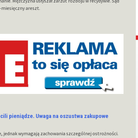
anie. Mężczyzna usłyszał zarzut rozboju w recydywie. Sąd
-miesięczny areszt.
acili pieniądze. Uwaga na oszustwa zakupowe
e, jednak wymagają zachowania szczególnej ostrożności.