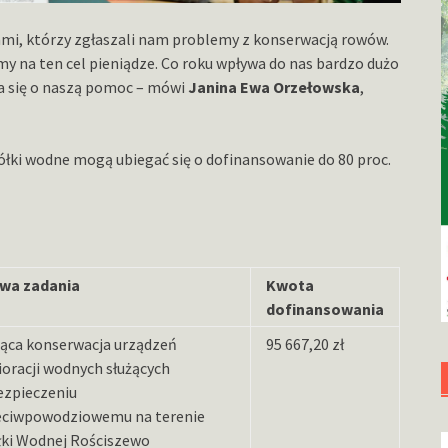
i, którzy zgłaszali nam problemy z konserwacją rowów.
y na ten cel pieniądze. Co roku wpływa do nas bardzo dużo
ra się o naszą pomoc – mówi
Janina Ewa Orzełowska
,
łki wodne mogą ubiegać się o dofinansowanie do 80 proc.
wa zadania
Kwota
dofinansowania
żąca konserwacja urządzeń
95 667,20 zł
oracji wodnych służących
ezpieczeniu
eciwpowodziowemu na terenie
łki Wodnej Rościszewo