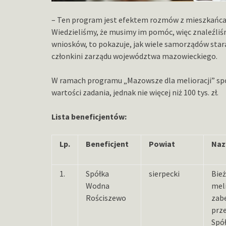
– Ten program jest efektem rozmów z mieszkańcam
Wiedzieliśmy, że musimy im pomóc, więc znaleźliśm
wniosków, to pokazuje, jak wiele samorządów sta
członkini zarządu województwa mazowieckiego.
W ramach programu „Mazowsze dla melioracji” spó
wartości zadania, jednak nie więcej niż 100 tys. zł.
Lista beneficjentów:
Lp.
Beneficjent
Powiat
Naz
1.
Spółka
sierpecki
Bie
Wodna
meli
Rościszewo
zab
prz
Spó