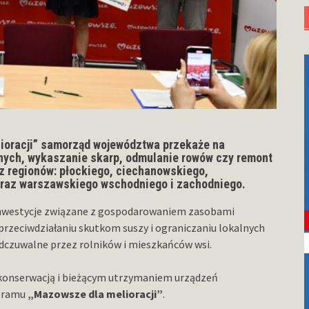
lioracji” samorząd województwa przekaże na
jnych, wykaszanie skarp, odmulanie rowów czy remont
z regionów: płockiego, ciechanowskiego,
oraz warszawskiego wschodniego i zachodniego.
nwestycje związane z gospodarowaniem zasobami
zeciwdziałaniu skutkom suszy i ograniczaniu lokalnych
odczuwalne przez rolników i mieszkańców wsi.
 konserwacją i bieżącym utrzymaniem urządzeń
ogramu
„Mazowsze dla melioracji”
.