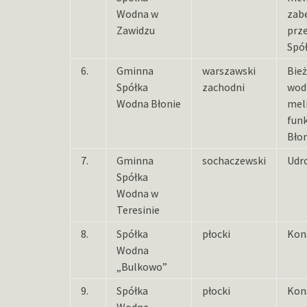
Wodna w
zab
Zawidzu
prz
Spó
6.
Gminna
warszawski
Bież
Spółka
zachodni
wod
Wodna Błonie
meli
funk
Bło
7.
Gminna
sochaczewski
Udro
Spółka
Wodna w
Teresinie
8.
Spółka
płocki
Kon
Wodna
„Bulkowo”
9.
Spółka
płocki
Kon