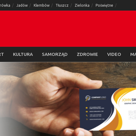
rówka
Jadów
Klembów
Tłuszcz
Zielonka
Poświętne
RT
KULTURA
SAMORZĄD
ZDROWIE
VIDEO
M