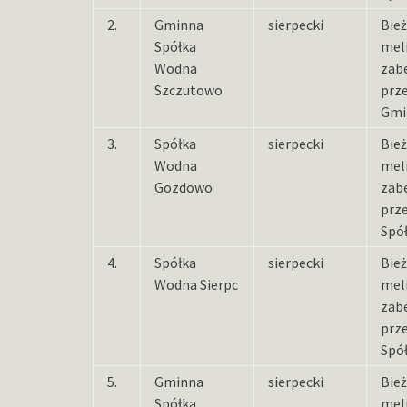
2.
Gminna
sierpecki
Bie
Spółka
meli
Wodna
zab
Szczutowo
prz
Gmi
3.
Spółka
sierpecki
Bie
Wodna
meli
Gozdowo
zab
prz
Spó
4.
Spółka
sierpecki
Bie
Wodna Sierpc
meli
zab
prz
Spół
5.
Gminna
sierpecki
Bie
Spółka
meli