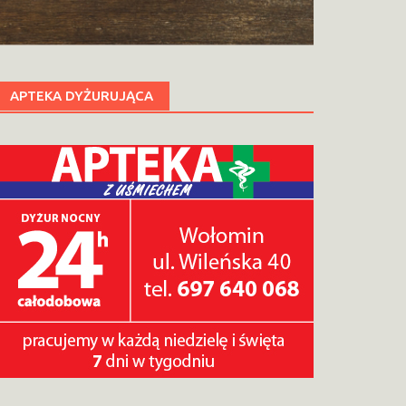
APTEKA DYŻURUJĄCA