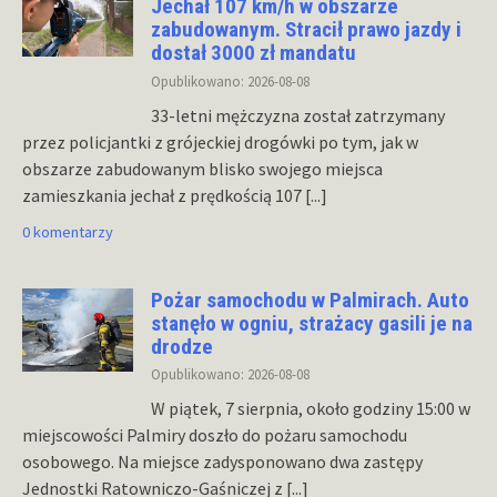
Jechał 107 km/h w obszarze
zabudowanym. Stracił prawo jazdy i
dostał 3000 zł mandatu
Opublikowano: 2026-08-08
33-letni mężczyzna został zatrzymany
przez policjantki z grójeckiej drogówki po tym, jak w
obszarze zabudowanym blisko swojego miejsca
zamieszkania jechał z prędkością 107
[...]
0 komentarzy
Pożar samochodu w Palmirach. Auto
stanęło w ogniu, strażacy gasili je na
drodze
Opublikowano: 2026-08-08
W piątek, 7 sierpnia, około godziny 15:00 w
miejscowości Palmiry doszło do pożaru samochodu
osobowego. Na miejsce zadysponowano dwa zastępy
Jednostki Ratowniczo-Gaśniczej z
[...]