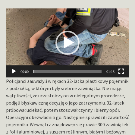
Odtwarzacz
video
00:00
01:15
Policjanci zauważyli w rękach 32-latka plastikowy pojemnik
z podziałką, w którym były srebrne zawiniątka. Nie mając
wątpliwości, że uczestniczy on w nielegalnym procederze,
podjęli błyskawiczną decyzję o jego zatrzymaniu. 32-latek
próbował uciekać, potem stosował czynny i bierny opór.
Operacyjni obezwładnili go. Następnie sprawdzili zawartość
pojemnika. Wewnątrz znajdowało się prawie 300 zawiniątek
z folii aluminiowej, z suszem roślinnym, białym i beżowym