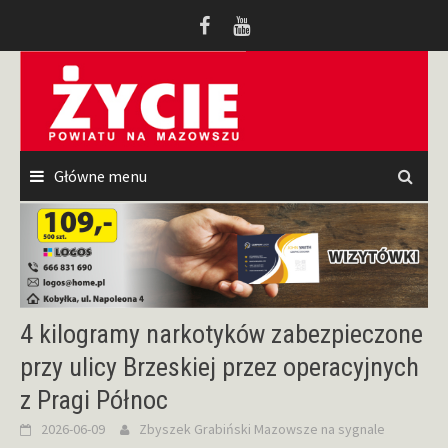
Przeskocz
do
treści
Główne menu
4 kilogramy narkotyków zabezpieczone
przy ulicy Brzeskiej przez operacyjnych
z Pragi Północ
2026-06-09
Zbyszek Grabiński
Mazowsze na sygnale