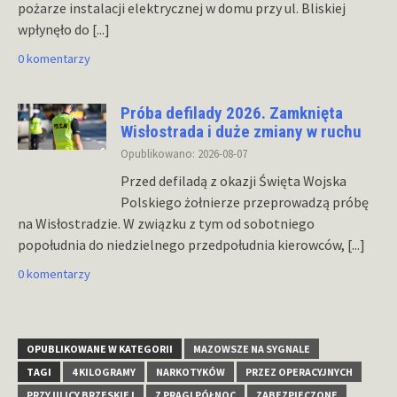
pożarze instalacji elektrycznej w domu przy ul. Bliskiej
wpłynęło do
[...]
0 komentarzy
Próba defilady 2026. Zamknięta
Wisłostrada i duże zmiany w ruchu
Opublikowano: 2026-08-07
Przed defiladą z okazji Święta Wojska
Polskiego żołnierze przeprowadzą próbę
na Wisłostradzie. W związku z tym od sobotniego
popołudnia do niedzielnego przedpołudnia kierowców,
[...]
0 komentarzy
OPUBLIKOWANE W KATEGORII
MAZOWSZE NA SYGNALE
TAGI
4 KILOGRAMY
NARKOTYKÓW
PRZEZ OPERACYJNYCH
PRZY ULICY BRZESKIEJ
Z PRAGI PÓŁNOC
ZABEZPIECZONE