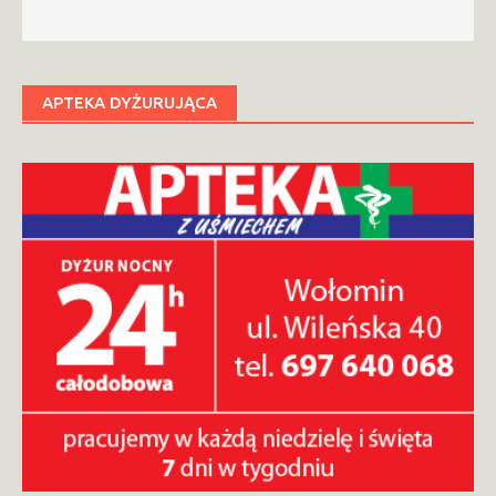
APTEKA DYŻURUJĄCA