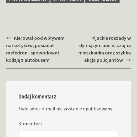
Zobacz
Kierował pod wpływem
Pijackie roszady w
wpisy
narkotyków, posiadał
dymiącym aucie, czujna
mefedron i spowodował
mieszkanka oraz szybka
kolizję z autobusem
akcja policjantów
Dodaj komentarz
Twój adres e-mail nie zostanie opublikowany.
Komentarz