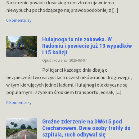
Na terenie powiatu łosickiego doszło do ujawnienia
niewybuchu pochodzącego najprawdopodobniej z
[...]
0 komentarzy
Hulajnoga to nie zabawka. W
Radomiu i powiecie już 13 wypadków
i 15 kolizji
Opublikowano: 2026-08-07
Policjanci każdego dnia dbają o
bezpieczeństwo wszystkich uczestników ruchu drogowego,
w tym kierujących jednośladami. Hulajnogi elektryczne są
popularnym i szybkim środkiem transportu jednak,
[...]
0 komentarzy
Groźne zderzenie na DW615 pod
Ciechanowem. Dwie osoby trafiły do
szpitala, ruch odbywał się