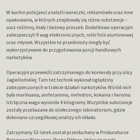
W kuchni policjanci znaleźli woreczki, reklamówki oraz inne
opakowania, w których znajdowały się różne substancje –
susz roślinny, biały i beżowy proszek. Dodatkowo operacyjni
zabezpieczyli 9 wag elektronicznych, rolki folii aluminiowej
oraz młynek. Wszystkie te przedmioty mogły być
wykorzystywane do przygotowania porcji handlowych
narkotyków.
Operacyjni przewieźli zatrzymanego do komendy przy ulicy
Jagiellońskiej. Tam też technik wykonał oględziny
zabezpieczonych w trakcie działań narkotyków. Wśród nich
była marihuana, amfetamina, mefedron, kokaina i heroina.
Ich łączna waga wyniosła 4 kilogramy. Wszystkie substancje
zostały przekazane do stołecznego laboratorium, gdzie
dokonano szczegółowej analizy ich składu.
Zatrzymany 32-latek został przesłuchany w Prokuraturze
Rejonowej Warszawa-Praga Północ, która wszczęła