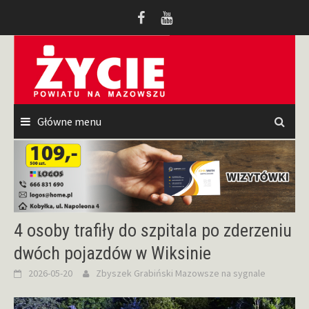
Przeskocz
do
treści
Główne menu
4 osoby trafiły do szpitala po zderzeniu
dwóch pojazdów w Wiksinie
2026-05-20
Zbyszek Grabiński
Mazowsze na sygnale