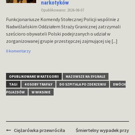
narkotyków
Opublikowano: 2026-08-07
Funkcjonariusze Komendy Stołecznej Policji wspólnie z
Nadwiślańskim Oddziałem Straży Granicznej zatrzymali
sześcioro obywateli Polski podejrzanych o udział w
zorganizowanej grupie przestępczej zajmującej się
[...]
0 komentarzy
OPUBLIKOWANE W KATEGORII
MAZOWSZE NA SYGNALE
TAGI
4 OSOBY TRAFIŁY
DO SZPITALA PO ZDERZENIU
DWÓCH
POJAZDÓW
W WIKSINIE
Zobacz
Ciężarówka przewróciła
Śmiertelny wypadek przy