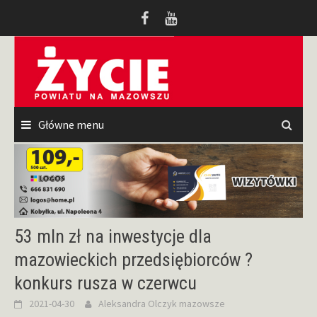
Przeskocz
do
treści
Główne menu
53 mln zł na inwestycje dla
mazowieckich przedsiębiorców ?
konkurs rusza w czerwcu
2021-04-30
Aleksandra Olczyk
mazowsze