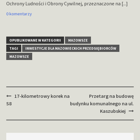
Ochrony Ludności i Obrony Cywilnej, przeznaczone na
[...]
0 komentarzy
OPUBLIKOWANE W KATEGORII
MAZOWSZE
TAGI
INWESTYCJE DLA MAZOWIECKICH PRZEDSIĘBIORCÓW
MAZOWSZE
Zobacz
17-kilometrowy korek na
Przetarg na budowę
wpisy
S8
budynku komunalnego na ul.
Kaszubskiej