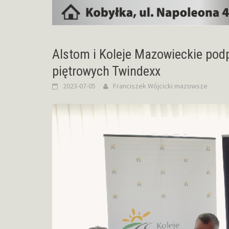
Alstom i Koleje Mazowieckie po
piętrowych Twindexx
2023-07-05
Franciszek Wójcicki
mazowsze