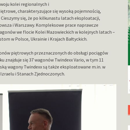
woju kolei regionalnych i
iętrowe, charakteryzujące się wysoką pojemnością,
. Cieszymy się, że po kilkunastu latach eksploatacji,
azowsza i Warszawy. Kompleksowe prace naprawcze
agonów we flocie Kolei Mazowieckich w kolejnych latach –
tom w Polsce, Ukrainie i Krajach Bałtyckich.
gonów piętrowych przeznaczonych do obsługi pociągów
oku znajduje się 37 wagonów Twindexx Vario, w tym 11
ską wagony Twindexx są także eksploatowane m.in. w
 Izraelu i Stanach Zjednoczonych.