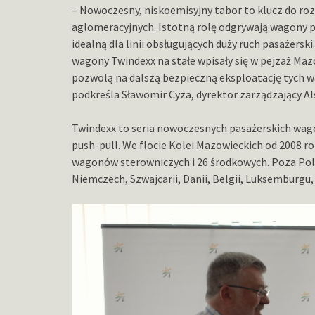
– Nowoczesny, niskoemisyjny tabor to klucz do roz
aglomeracyjnych. Istotną rolę odgrywają wagony p
idealną dla linii obsługujących duży ruch pasażerski
wagony Twindexx na stałe wpisały się w pejzaż M
pozwolą na dalszą bezpieczną eksploatację tych w
podkreśla Sławomir Cyza, dyrektor zarządzający Als
Twindexx to seria nowoczesnych pasażerskich wa
push-pull. We flocie Kolei Mazowieckich od 2008 r
wagonów sterowniczych i 26 środkowych. Poza Pol
Niemczech, Szwajcarii, Danii, Belgii, Luksemburgu,