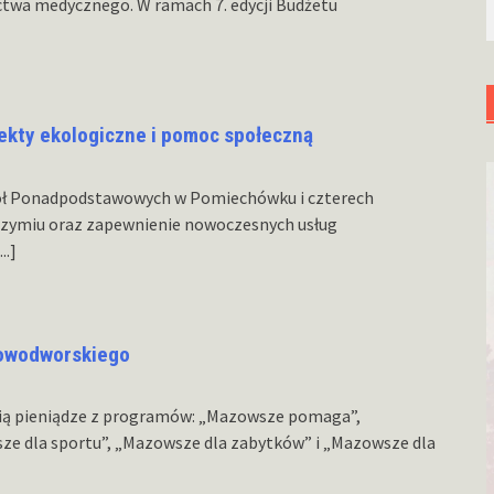
ctwa medycznego. W ramach 7. edycji Budżetu
jekty ekologiczne i pomoc społeczną
ół Ponadpodstawowych w Pomiechówku i czterech
zymiu oraz zapewnienie nowoczesnych usług
...]
nowodworskiego
ią pieniądze z programów: „Mazowsze pomaga”,
ze dla sportu”, „Mazowsze dla zabytków” i „Mazowsze dla