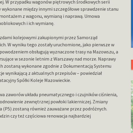
ej. W przypadku wagonów piętrowych środkowych serii
ie wykonane między innymi szczegółowe sprawdzenie stanu
demontażem z wagonu, wymianą i naprawą. Umowa
oblokowych i ich wymianę.
jazdami kolejowymi zakupionymi przez Samorząd
h. W wyniku tego zostały uruchomione, jako pierwsze w
e z powodzeniem obsługują wyznaczone trasy na Mazowszu, a
kursujące w sezonie letnim z Warszawy nad morze. Naprawy
ch zostaną wykonane zgodnie z Dokumentacją Systemu
je wynikającą z aktualnych przepisów – powiedział
tacyjny Spółki Koleje Mazowieckie.
a zaworów układu pneumatycznego i czujników ciśnienia,
odnowienie zewnętrznej powłoki lakierniczej. Zmiany
a (P5) zostaną również zauważane przez podróżnych.
zin czy też częściowa renowacja najbardziej