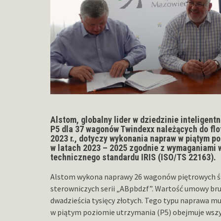
Alstom, globalny lider w dziedzinie inteligen
P5 dla 37 wagonów Twindexx należących do flo
2023 r., dotyczy wykonania napraw w piątym p
w latach 2023 – 2025 zgodnie z wymaganiami w
technicznego standardu IRIS (ISO/TS 22163).
Alstom wykona naprawy 26 wagonów piętrowych śr
sterowniczych serii „ABpbdzf”. Wartość umowy br
dwadzieścia tysięcy złotych. Tego typu naprawa mu
w piątym poziomie utrzymania (P5) obejmuje wszy