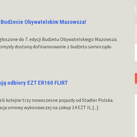
w Budżecie Obywatelskim Mazowsza!
głoszone do 7. edycji Budżetu Obywatelskiego Mazowsza.
pomysły dostaną dofinansowanie z budżetu samorządu
ują odbiory EZT ER160 FLIRT
iś kolejne trzy nowoczesne pojazdy od Stadler Polska.
acja umowy wykonawczej na zakup 14 EZT II,
[...]