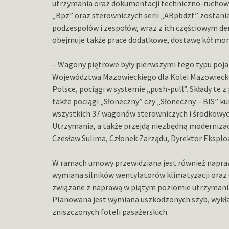
utrzymania oraz dokumentacji techniczno-ruchow
„Bpz” oraz sterowniczych serii „ABpbdzf” zostan
podzespołów i zespołów, wraz z ich częściowym 
obejmuje także prace dodatkowe, dostawę kół mon
– Wagony piętrowe były pierwszymi tego typu po
Województwa Mazowieckiego dla Kolei Mazowieckic
Polsce, pociągi w systemie „push-pull”. Składy t
także pociągi „Słoneczny” czy „Słoneczny – BIS” 
wszystkich 37 wagonów sterowniczych i środkowy
Utrzymania, a także przejdą niezbędną modernizac
Czesław Sulima, Członek Zarządu, Dyrektor Eksploa
W ramach umowy przewidziana jest również napraw
wymiana silników wentylatorów klimatyzacji oraz 
związane z naprawą w piątym poziomie utrzymani
Planowana jest wymiana uszkodzonych szyb, wykład
zniszczonych foteli pasażerskich.