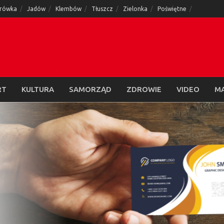
rówka
Jadów
Klembów
Tłuszcz
Zielonka
Poświętne
RT
KULTURA
SAMORZĄD
ZDROWIE
VIDEO
M