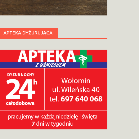
APTEKA DYŻURUJĄCA