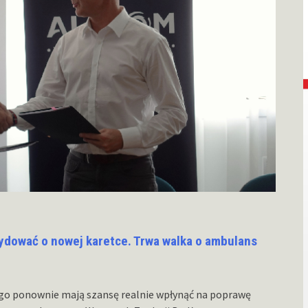
dować o nowej karetce. Trwa walka o ambulans
go ponownie mają szansę realnie wpłynąć na poprawę