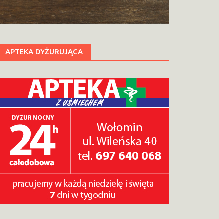
APTEKA DYŻURUJĄCA