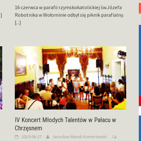
16 czerwca w parafii rzymskokatolickiej św.Józefa
.]
Robotnika w Wołominie odbył się piknik parafialny.
[...]
IV Koncert Młodych Talentów w Pałacu w
Chrzęsnem
2019-06-27
Jarosław Marek Komorowski