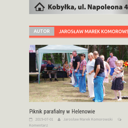
AUTOR
JAROSŁAW MAREK KOMOROWS
Piknik parafialny w Helenowie
2019-07-01
Jarosław Marek Komorowski
Komentarz