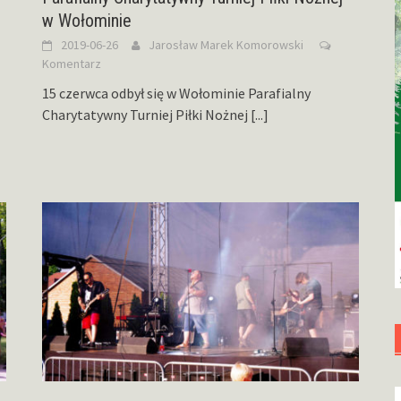
w Wołominie
2019-06-26
Jarosław Marek Komorowski
Komentarz
15 czerwca odbył się w Wołominie Parafialny
Charytatywny Turniej Piłki Nożnej
[...]