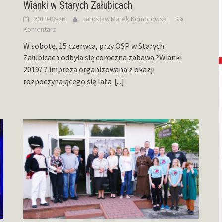
Wianki w Starych Załubicach
2019-06-26
Jarosław Marek Komorowski
Komentarz
W sobotę, 15 czerwca, przy OSP w Starych
Załubicach odbyła się coroczna zabawa ?Wianki
2019? ? impreza organizowana z okazji
rozpoczynającego się lata.
[...]