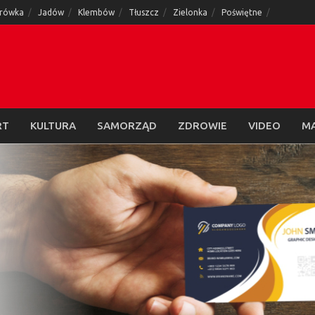
rówka
Jadów
Klembów
Tłuszcz
Zielonka
Poświętne
RT
KULTURA
SAMORZĄD
ZDROWIE
VIDEO
M