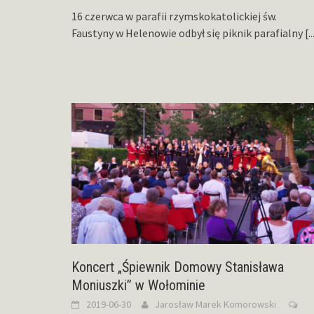
16 czerwca w parafii rzymskokatolickiej św.
Faustyny w Helenowie odbył się piknik parafialny
[..
Koncert „Śpiewnik Domowy Stanisława
Moniuszki” w Wołominie
2019-06-30
Jarosław Marek Komorowski