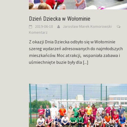
Dzień Dziecka w Wołominie
2019-06-18
Jarosław Marek Komorowski
Komentarz
Z okazji Dnia Dziecka odbyło się w Wołominie
szereg wydarzeń adresowanych do najmłodszych
mieszkańców. Moc atrakcji, wspaniała zabawa i
uśmiechnięte buzie były dla
[...]