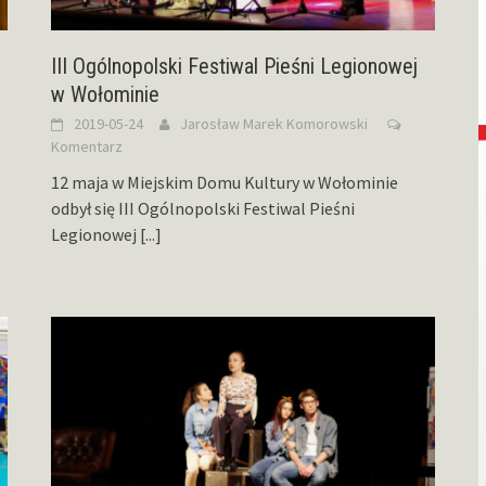
III Ogólnopolski Festiwal Pieśni Legionowej
w Wołominie
2019-05-24
Jarosław Marek Komorowski
Komentarz
12 maja w Miejskim Domu Kultury w Wołominie
odbył się III Ogólnopolski Festiwal Pieśni
Legionowej
[...]