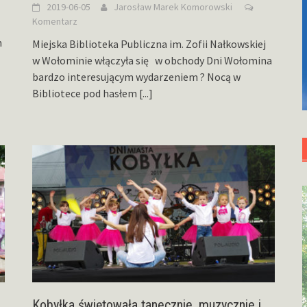
2019-06-05
Jarosław Marek Komorowski
Komentarz
h
Miejska Biblioteka Publiczna im. Zofii Nałkowskiej
w Wołominie włączyła się w obchody Dni Wołomina
bardzo interesującym wydarzeniem ? Nocą w
Bibliotece pod hasłem
[...]
Kobyłka świętowała tanecznie, muzycznie i