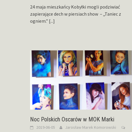
24 maja mieszkańcy Kobyłki mogli podziwiać
zapierające dech w piersiach show – „Taniec z
ogniem.”
[...]
Noc Polskich Oscarów w MOK Marki
2019-06-05
Jarosław Marek Komorowski