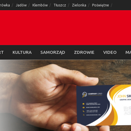
rówka
Jadów
Klembów
Tłuszcz
Zielonka
Poświętne
RT
KULTURA
SAMORZĄD
ZDROWIE
VIDEO
M