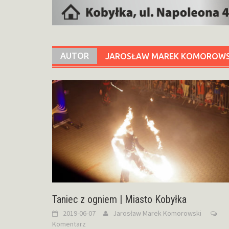
AUTOR
JAROSŁAW MAREK KOMOROWS
Taniec z ogniem | Miasto Kobyłka
2019-06-07
Jarosław Marek Komorowski
Komentarz