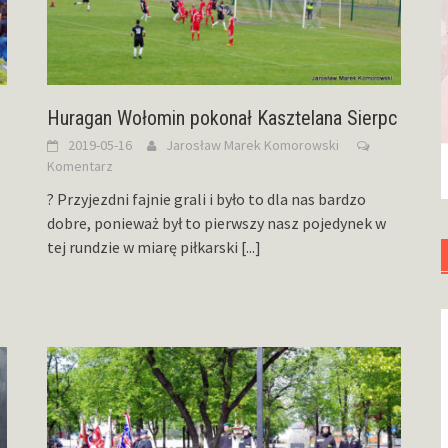
Huragan Wołomin pokonał Kasztelana Sierpc
2019-05-16
Jarosław Marek Komorowski
Komentarz
? Przyjezdni fajnie grali i było to dla nas bardzo
dobre, ponieważ był to pierwszy nasz pojedynek w
tej rundzie w miarę piłkarski
[...]