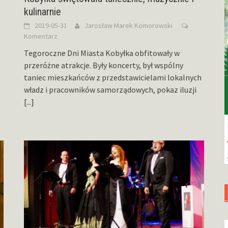
kulinarnie
2019-05-31
Jarosław Marek Komorowski
Komentarz
Tegoroczne Dni Miasta Kobyłka obfitowały w
przeróżne atrakcje. Były koncerty, był wspólny
taniec mieszkańców z przedstawicielami lokalnych
władz i pracowników samorządowych, pokaz iluzji
[...]