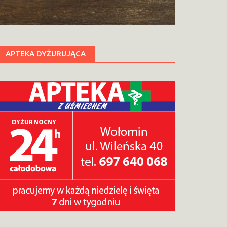
APTEKA DYŻURUJĄCA