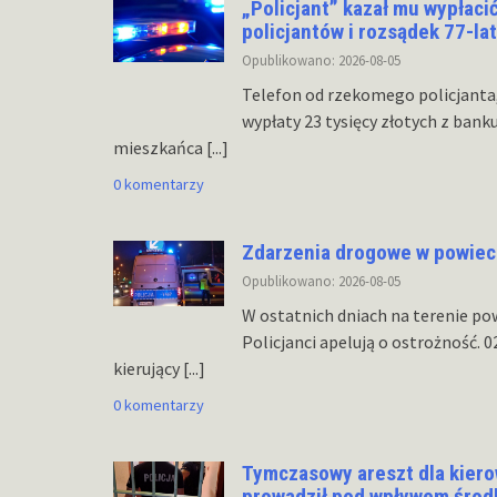
„Policjant” kazał mu wypłaci
policjantów i rozsądek 77-l
Opublikowano: 2026-08-05
Telefon od rzekomego policjanta,
wypłaty 23 tysięcy złotych z bank
mieszkańca
[...]
0 komentarzy
Zdarzenia drogowe w powiec
Opublikowano: 2026-08-05
W ostatnich dniach na terenie po
Policjanci apelują o ostrożność. 
kierujący
[...]
0 komentarzy
Tymczasowy areszt dla kierow
prowadził pod wpływem środ