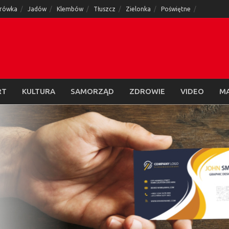
rówka
Jadów
Klembów
Tłuszcz
Zielonka
Poświętne
RT
KULTURA
SAMORZĄD
ZDROWIE
VIDEO
M