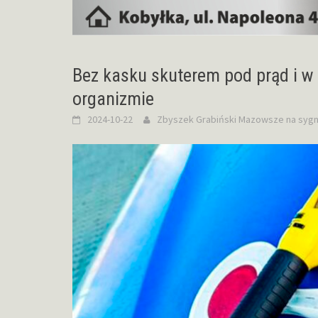
Bez kasku skuterem pod prąd i w 
organizmie
2024-10-22
Zbyszek Grabiński
Mazowsze na sygn