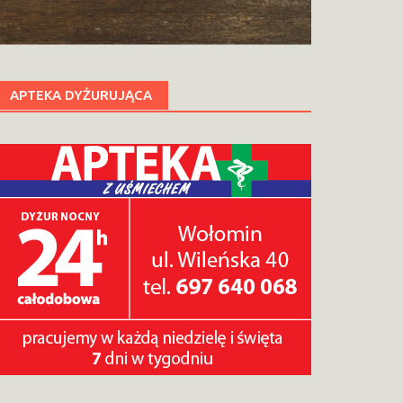
APTEKA DYŻURUJĄCA