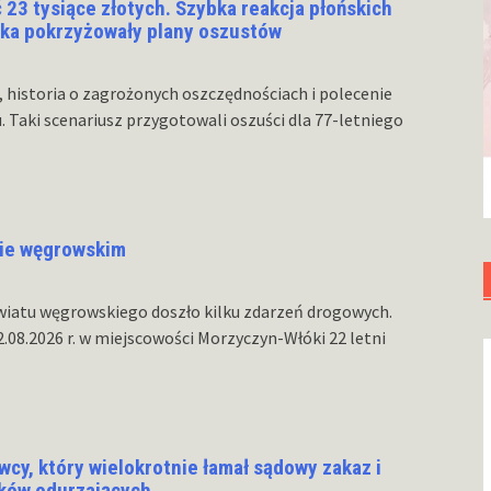
ć 23 tysiące złotych. Szybka reakcja płońskich
atka pokrzyżowały plany oszustów
 historia o zagrożonych oszczędnościach i polecenie
u. Taki scenariusz przygotowali oszuści dla 77-letniego
ie węgrowskim
wiatu węgrowskiego doszło kilku zdarzeń drogowych.
02.08.2026 r. w miejscowości Morzyczyn-Włóki 22 letni
cy, który wielokrotnie łamał sądowy zakaz i
ków odurzających.