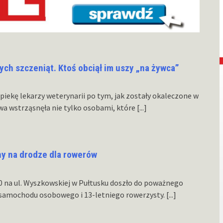
ch szczeniąt. Ktoś obciął im uszy „na żywca”
opiekę lekarzy weterynarii po tym, jak zostały okaleczone w
wa wstrząsnęła nie tylko osobami, które
[...]
ny na drodze dla rowerów
20 na ul. Wyszkowskiej w Pułtusku doszło do poważnego
 samochodu osobowego i 13-letniego rowerzysty.
[...]