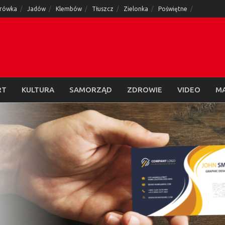
rówka
Jadów
Klembów
Tłuszcz
Zielonka
Poświętne
RT
KULTURA
SAMORZĄD
ZDROWIE
VIDEO
M