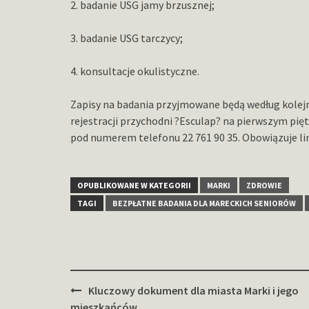
2. badanie USG jamy brzusznej;
3. badanie USG tarczycy;
4. konsultacje okulistyczne.
Zapisy na badania przyjmowane będą według kolejnoś
rejestracji przychodni ?Esculap? na pierwszym pięt
pod numerem telefonu 22 761 90 35. Obowiązuje li
OPUBLIKOWANE W KATEGORII
MARKI
ZDROWIE
TAGI
BEZPŁATNE BADANIA DLA MARECKICH SENIORÓW
Zobacz
Kluczowy dokument dla miasta Marki i jego
wpisy
mieszkańców