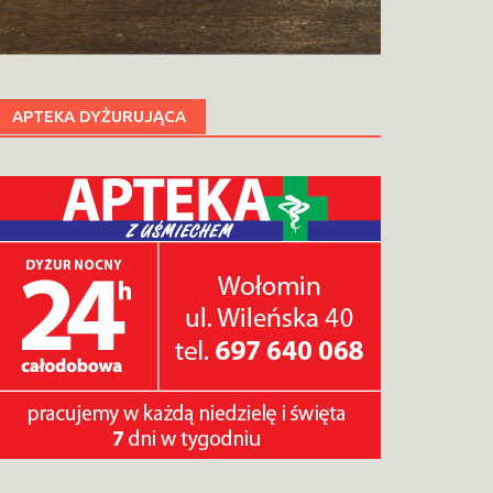
APTEKA DYŻURUJĄCA