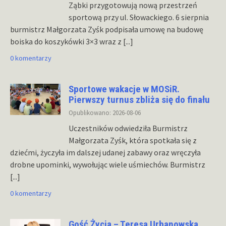
Ząbki przygotowują nową przestrzeń
sportową przy ul. Słowackiego. 6 sierpnia
burmistrz Małgorzata Zyśk podpisała umowę na budowę
boiska do koszykówki 3×3 wraz z
[...]
0 komentarzy
Sportowe wakacje w MOSiR.
Pierwszy turnus zbliża się do finału
Opublikowano: 2026-08-06
Uczestników odwiedziła Burmistrz
Małgorzata Zyśk, która spotkała się z
dziećmi, życzyła im dalszej udanej zabawy oraz wręczyła
drobne upominki, wywołując wiele uśmiechów. Burmistrz
[...]
0 komentarzy
Gość Życia – Teresa Urbanowska