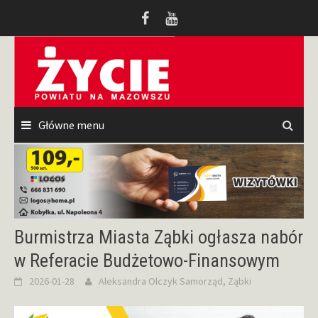
Przeskocz
do
treści
Główne menu
Burmistrza Miasta Ząbki ogłasza nabór
w Referacie Budżetowo-Finansowym
2026-01-28
Aleksandra Olczyk
Samorząd
,
Ząbki