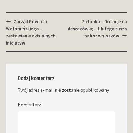
Zobacz
Zarząd Powiatu
Zielonka – Dotacje na
wpisy
Wołomińskiego –
deszczówkę – 1 lutego rusza
zestawienie aktualnych
nabór wniosków
inicjatyw
Dodaj komentarz
Twój adres e-mail nie zostanie opublikowany.
Komentarz