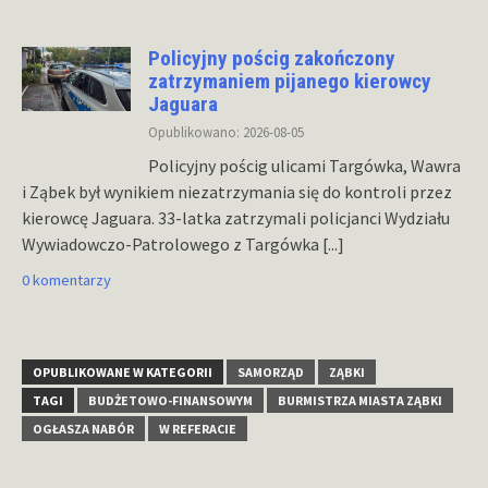
Policyjny pościg zakończony
zatrzymaniem pijanego kierowcy
Jaguara
Opublikowano: 2026-08-05
Policyjny pościg ulicami Targówka, Wawra
i Ząbek był wynikiem niezatrzymania się do kontroli przez
kierowcę Jaguara. 33-latka zatrzymali policjanci Wydziału
Wywiadowczo-Patrolowego z Targówka
[...]
0 komentarzy
OPUBLIKOWANE W KATEGORII
SAMORZĄD
ZĄBKI
TAGI
BUDŻETOWO-FINANSOWYM
BURMISTRZA MIASTA ZĄBKI
OGŁASZA NABÓR
W REFERACIE