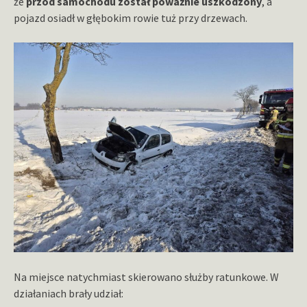
że
przód samochodu został poważnie uszkodzony
, a
pojazd osiadł w głębokim rowie tuż przy drzewach.
Na miejsce natychmiast skierowano służby ratunkowe. W
działaniach brały udział: