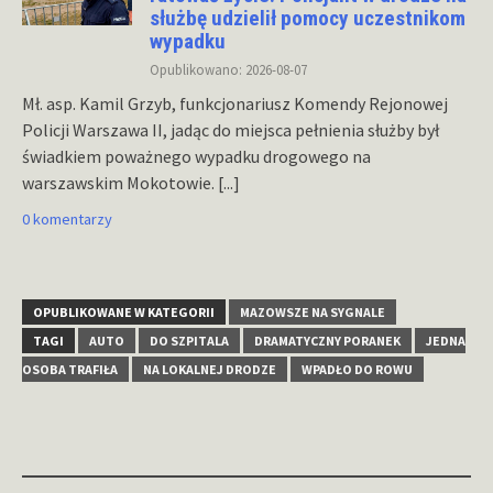
służbę udzielił pomocy uczestnikom
wypadku
Opublikowano: 2026-08-07
Mł. asp. Kamil Grzyb, funkcjonariusz Komendy Rejonowej
Policji Warszawa II, jadąc do miejsca pełnienia służby był
świadkiem poważnego wypadku drogowego na
warszawskim Mokotowie.
[...]
0 komentarzy
OPUBLIKOWANE W KATEGORII
MAZOWSZE NA SYGNALE
TAGI
AUTO
DO SZPITALA
DRAMATYCZNY PORANEK
JEDNA
OSOBA TRAFIŁA
NA LOKALNEJ DRODZE
WPADŁO DO ROWU