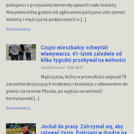
policjanci z przysuskiej komendy ujawnili ciało kobiety.
Niespełna kilka godzin od zgłoszenia policjanci zatrzymali
kobietę i mężczyznę podejrzanych o
[...]
0 komentarzy
Czujni mieszkańcy schwytali
włamywacza. 41-latek zaledwie od
kilku tygodni przebywał na wolności
Opublikowano: 2026-08-07
Mężczyzna, który w przeszłości usłyszał 76
zarzutów dotyczących kradzieży i kradzieży z włamaniem do
piwnic na terenie Płocka, po wyjściu na wolność
kontynuował
[...]
0 komentarzy
Jechał do pracy. Zatrzymał się, aby
ratować życie. Policjant w drodze na