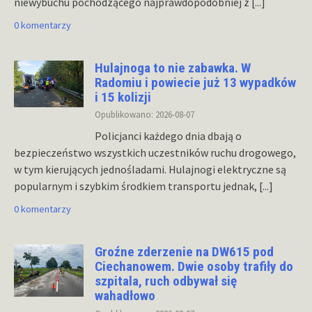
niewybuchu pochodzącego najprawdopodobniej z
[...]
0 komentarzy
Hulajnoga to nie zabawka. W
Radomiu i powiecie już 13 wypadków
i 15 kolizji
Opublikowano: 2026-08-07
Policjanci każdego dnia dbają o
bezpieczeństwo wszystkich uczestników ruchu drogowego,
w tym kierujących jednośladami. Hulajnogi elektryczne są
popularnym i szybkim środkiem transportu jednak,
[...]
0 komentarzy
Groźne zderzenie na DW615 pod
Ciechanowem. Dwie osoby trafiły do
szpitala, ruch odbywał się
wahadłowo