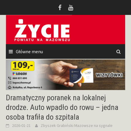
Przeskocz
do
treści
Główne menu
Dramatyczny poranek na lokalnej
drodze. Auto wpadło do rowu – jedna
osoba trafiła do szpitala
2026-01-21
Zbyszek Grabiński
Mazowsze na sygnale