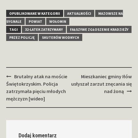
OPUBLIKOWANE W KATEGORII
AKTUALNOŚCI
MAZOWSZE NA
SYGNALE
POWIAT
WOŁOMIN
TAGI
32-LATEK ZATRZYMANY
FAŁSZYWE ZGŁOSZENIE KRADZIEŻY
PRZEZ POLICJĘ
SKUTERÓW WODNYCH
Zobacz
Brutalny atak na moście
Mieszkaniec gminy Iłów
wpisy
Świętokrzyskim. Policja
usłyszał zarzut znęcania się
zatrzymała pięciu młodych
nad żoną
mężczyzn [wideo]
Dodaj komentarz