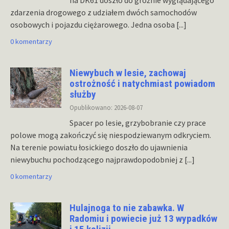
zdarzenia drogowego z udziałem dwóch samochodów
osobowych i pojazdu ciężarowego. Jedna osoba
[...]
0 komentarzy
Niewybuch w lesie, zachowaj
ostrożność i natychmiast powiadom
służby
Opublikowano: 2026-08-07
Spacer po lesie, grzybobranie czy prace
polowe mogą zakończyć się niespodziewanym odkryciem.
Na terenie powiatu łosickiego doszło do ujawnienia
niewybuchu pochodzącego najprawdopodobniej z
[...]
0 komentarzy
Hulajnoga to nie zabawka. W
Radomiu i powiecie już 13 wypadków