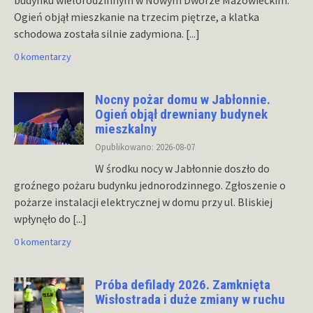
budynku wielorodzinnym w Nowym Dworze Mazowieckim.
Ogień objął mieszkanie na trzecim piętrze, a klatka
schodowa została silnie zadymiona.
[...]
0 komentarzy
Nocny pożar domu w Jabłonnie.
Ogień objął drewniany budynek
mieszkalny
Opublikowano: 2026-08-07
W środku nocy w Jabłonnie doszło do
groźnego pożaru budynku jednorodzinnego. Zgłoszenie o
pożarze instalacji elektrycznej w domu przy ul. Bliskiej
wpłynęło do
[...]
0 komentarzy
Próba defilady 2026. Zamknięta
Wisłostrada i duże zmiany w ruchu