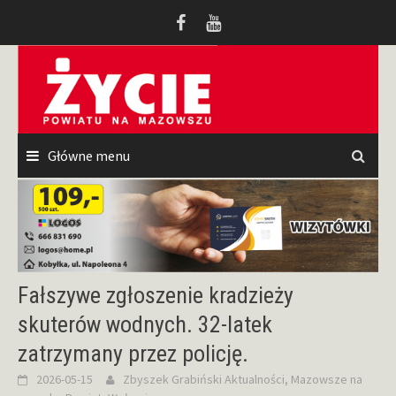
Przeskocz
do
treści
Główne menu
Fałszywe zgłoszenie kradzieży
skuterów wodnych. 32-latek
zatrzymany przez policję.
2026-05-15
Zbyszek Grabiński
Aktualności
,
Mazowsze na