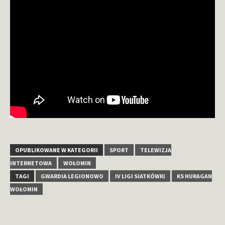
OPUBLIKOWANE W KATEGORII
SPORT
TELEWIZJA
INTERNETOWA
WOŁOMIN
TAGI
GWARDIA LEGIONOWO
IV LIGI SIATKÓWKI
KS HURAGAN
WOŁOMIN