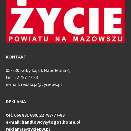
KONTAKT
05-230 Kobyłka, ul. Napoleona 4,
tel.: 22 787 77 83
e-mail:
redakcja@zyciepw.pl
REKLAMA
tel. 666 831 690, 22 787-77-83
e-mail:
handlowcy@logos.home.pl
reklama@zyciepw.pl