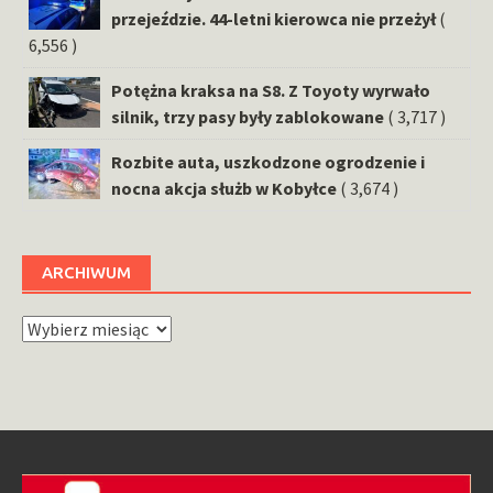
przejeździe. 44-letni kierowca nie przeżył
(
6,556 )
Potężna kraksa na S8. Z Toyoty wyrwało
silnik, trzy pasy były zablokowane
( 3,717 )
Rozbite auta, uszkodzone ogrodzenie i
nocna akcja służb w Kobyłce
( 3,674 )
ARCHIWUM
Archiwum