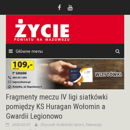
Przeskocz
do
treści
Główne menu
Fragmenty meczu IV ligi siatkówki
pomiędzy KS Huragan Wołomin a
Gwardii Legionowo
2020-02-07
Zbyszek Grabiński
Sport
,
Telewizja