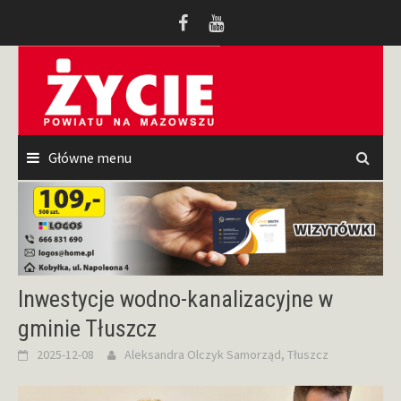
Przeskocz
do
treści
Główne menu
Inwestycje wodno-kanalizacyjne w
gminie Tłuszcz
2025-12-08
Aleksandra Olczyk
Samorząd
,
Tłuszcz