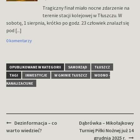
Tragiczny finał miało nocne zdarzenie na
terenie stacji kolejowej w Tłuszczu. W
sobotę, 1 sierpnia, krótko po godz. 23 człowiek znalazł się
pod
[...]
0 komentarzy
OPUBLIKOWANE W KATEGORII
SAMORZĄD
TŁUSZCZ
TAGI
INWESTYCJE
W GMINIE TŁUSZCZ
WODNO -
KANALIZACYJNE
Zobacz
Dezinformacja – co
Dąbrówka – Mikołajkowy
wpisy
warto wiedzieć?
Turniej Piłki Nożnej już 14
grudnia 2025 r.