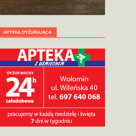
APTEKA DYŻURUJĄCA