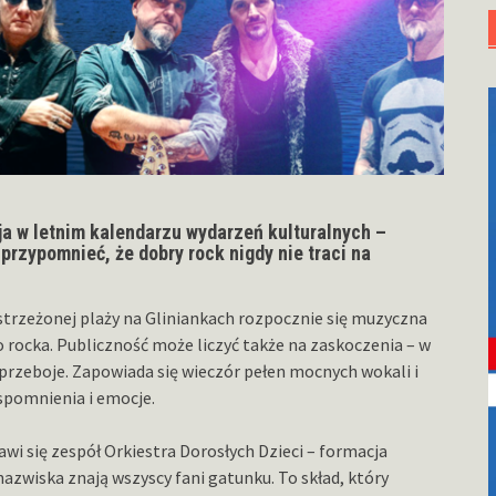
ja w letnim kalendarzu wydarzeń kulturalnych –
przypomnieć, że dobry rock nigdy nie traci na
y strzeżonej plaży na Gliniankach rozpocznie się muzyczna
 rocka. Publiczność może liczyć także na zaskoczenia – w
przeboje. Zapowiada się wieczór pełen mocnych wokali i
spomnienia i emocje.
awi się zespół Orkiestra Dorosłych Dzieci – formacja
nazwiska znają wszyscy fani gatunku. To skład, który