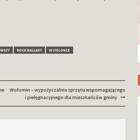
RWSZY
ROCK BALLADY
W ZIELONCE
ne
Wołomin – wypożyczalnia sprzętu wspomagającego
i pielęgnacyjnego dla mieszkańców gminy