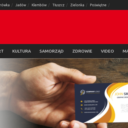
rówka
Jadów
Klembów
Tłuszcz
Zielonka
Poświętne
RT
KULTURA
SAMORZĄD
ZDROWIE
VIDEO
M