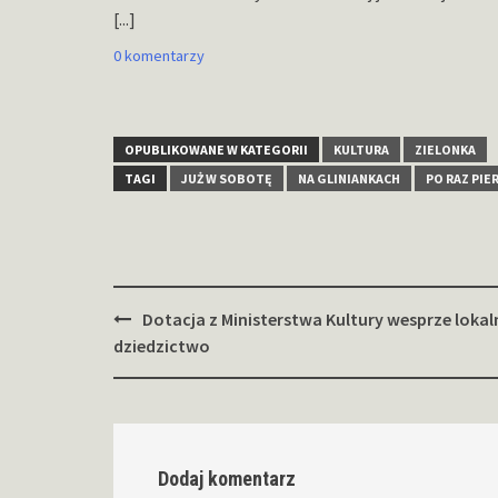
[...]
0 komentarzy
OPUBLIKOWANE W KATEGORII
KULTURA
ZIELONKA
TAGI
JUŻ W SOBOTĘ
NA GLINIANKACH
PO RAZ PIE
Zobacz
Dotacja z Ministerstwa Kultury wesprze lokal
wpisy
dziedzictwo
Dodaj komentarz