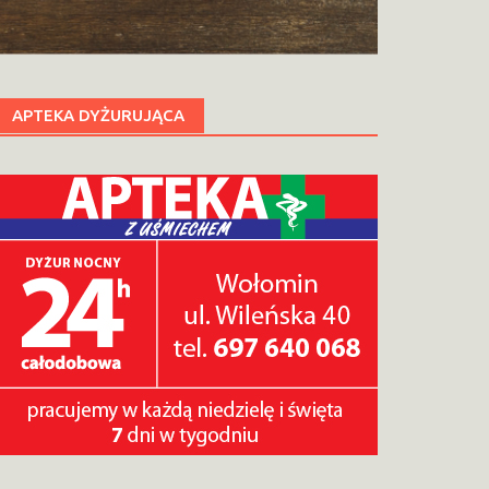
APTEKA DYŻURUJĄCA