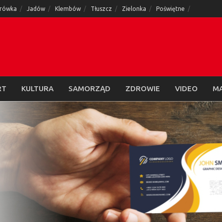
rówka
Jadów
Klembów
Tłuszcz
Zielonka
Poświętne
RT
KULTURA
SAMORZĄD
ZDROWIE
VIDEO
M