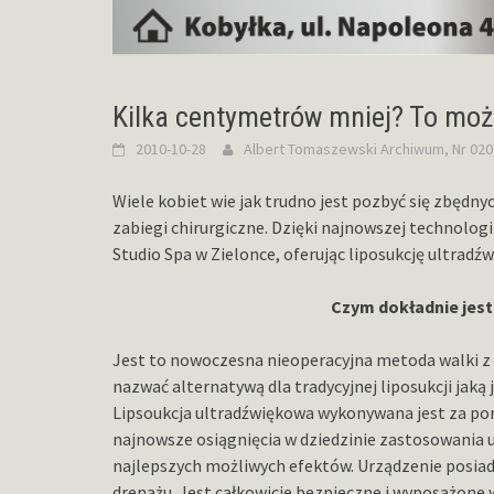
Kilka centymetrów mniej? To moż
2010-10-28
Albert Tomaszewski
Archiwum
,
Nr 020
Wiele kobiet wie jak trudno jest pozbyć się zbędn
zabiegi chirurgiczne. Dzięki najnowszej technolog
Studio Spa w Zielonce, oferując liposukcję ultradź
Czym dokładnie jest
Jest to nowoczesna nieoperacyjna metoda walki z 
nazwać alternatywą dla tradycyjnej liposukcji jaką 
Lipsoukcja ultradźwiękowa wykonywana jest za po
najnowsze osiągnięcia w dziedzinie zastosowania 
najlepszych możliwych efektów. Urządzenie posiada 
drenażu. Jest całkowicie bezpieczne i wyposażone