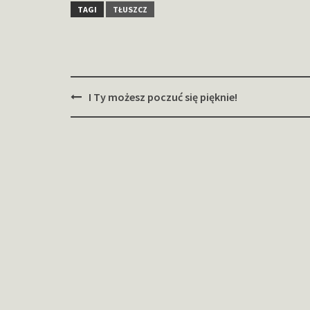
TAGI
TŁUSZCZ
Zobacz
I Ty możesz poczuć się pięknie!
wpisy