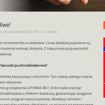
liwe!
3, 28 października 2010
,
Tłuszcz
,
Zdrowie
ych centymetrów w obwodzie. Coraz bardziej popularne są
ii możemy uniknąć skalpela. Z taką propozycją wychodzi
więkową.
 liposukcja ultradźwiękowa?
tkanką tłuszczową i cellulitem. Ten rodzaj zabiegu można
jest odsysanie.
mocą urządzenia LIPOMAX 48.7, które wykorzystuje
ultradźwięków z efektem kawitacji, gwarantując osiąganie
m.in. program wyszczuplania, likwidacji cellulitu i
 w specjalny system chłodzenia, co pozwala na wytworzenie