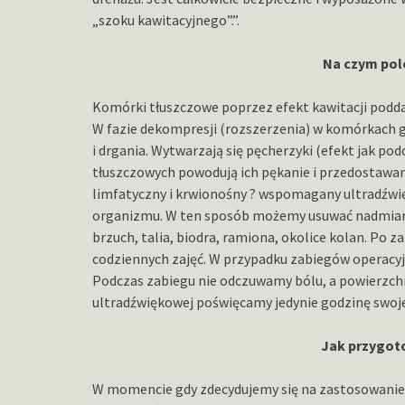
„szoku kawitacyjnego”.”.
Na czym pol
Komórki tłuszczowe poprzez efekt kawitacji podda
W fazie dekompresji (rozszerzenia) w komórkach g
i drgania. Wytwarzają się pęcherzyki (efekt jak p
tłuszczowych powodują ich pękanie i przedostawan
limfatyczny i krwionośny ? wspomagany ultradźwi
organizmu. W ten sposób możemy usuwać nadmiar t
brzuch, talia, biodra, ramiona, okolice kolan. P
codziennych zajęć. W przypadku zabiegów operacyj
Podczas zabiegu nie odczuwamy bólu, a powierzchni
ultradźwiękowej poświęcamy jedynie godzinę swojeg
Jak przygot
W momencie gdy zdecydujemy się na zastosowanie l