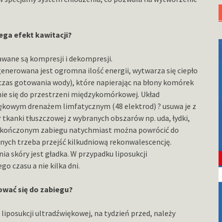
ega efekt kawitacji?
wane są kompresji i dekompresji.
enerowana jest ogromna ilość energii, wytwarza się ciepło
odczas gotowania wody), które napierając na błony komórek
ie się do przestrzeni międzykomórkowej. Układ
ękowym drenażem limfatycznym (48 elektrod) ? usuwa je z
kanki tłuszczowej z wybranych obszarów np. uda, łydki,
o zakończonym zabiegu natychmiast można powrócić do
nych trzeba przejść kilkudniową rekonwalescencję.
a skóry jest gładka. W przypadku liposukcji
o czasu a nie kilka dni.
ować się do zabiegu?
iposukcji ultradźwiękowej, na tydzień przed, należy