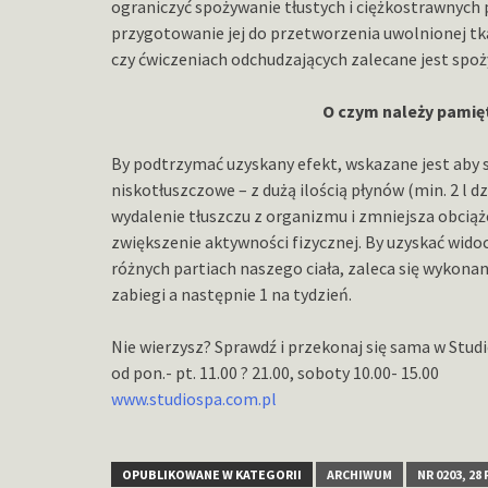
ograniczyć spożywanie tłustych i ciężkostrawnych 
przygotowanie jej do przetworzenia uwolnionej tkan
czy ćwiczeniach odchudzających zalecane jest spożyw
O czym należy pamię
By podtrzymać uzyskany efekt, wskazane jest aby
niskotłuszczowe – z dużą ilością płynów (min. 2 l d
wydalenie tłuszczu z organizmu i zmniejsza obcią
zwiększenie aktywności fizycznej. By uzyskać wido
różnych partiach naszego ciała, zaleca się wykonan
zabiegi a następnie 1 na tydzień.
Nie wierzysz? Sprawdź i przekonaj się sama w Studi
od pon.- pt. 11.00 ? 21.00, soboty 10.00- 15.00
www.studiospa.com.pl
OPUBLIKOWANE W KATEGORII
ARCHIWUM
NR 0203, 28