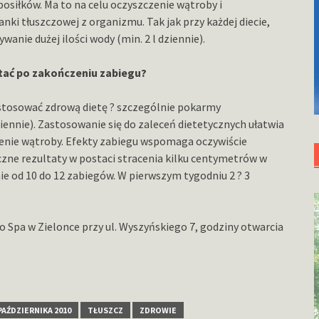
posiłków. Ma to na celu oczyszczenie wątroby i
ki tłuszczowej z organizmu. Tak jak przy każdej diecie,
anie dużej ilości wody (min. 2 l dziennie).
tać po zakończeniu zabiegu?
 stosować zdrową dietę ? szczególnie pokarmy
ziennie). Zastosowanie się do zaleceń dietetycznych ułatwia
żenie wątroby. Efekty zabiegu wspomaga oczywiście
czne rezultaty w postaci stracenia kilku centymetrów w
ie od 10 do 12 zabiegów. W pierwszym tygodniu 2 ? 3
o Spa w Zielonce przy ul. Wyszyńskiego 7, godziny otwarcia
 PAŹDZIERNIKA 2010
TŁUSZCZ
ZDROWIE