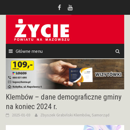
Przeskocz
do
treści
Główne menu
Klembów – dane demograficzne gminy
na koniec 2024 r.
2025-01-03
Zbyszek Grabiński
Klembów
,
Samorząd