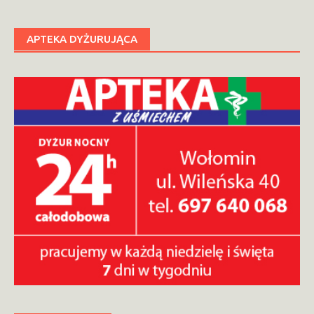
APTEKA DYŻURUJĄCA