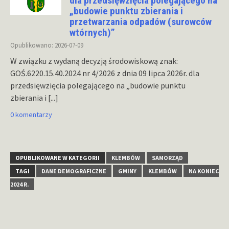
dla przedsięwzięcia polegającego na
„budowie punktu zbierania i
przetwarzania odpadów (surowców
wtórnych)”
Opublikowano: 2026-07-09
W związku z wydaną decyzją środowiskową znak:
GOŚ.6220.15.40.2024 nr 4/2026 z dnia 09 lipca 2026r. dla
przedsięwzięcia polegającego na „budowie punktu
zbierania i
[...]
0 komentarzy
OPUBLIKOWANE W KATEGORII
KLEMBÓW
SAMORZĄD
TAGI
DANE DEMOGRAFICZNE
GMINY
KLEMBÓW
NA KONIEC
2024 R.