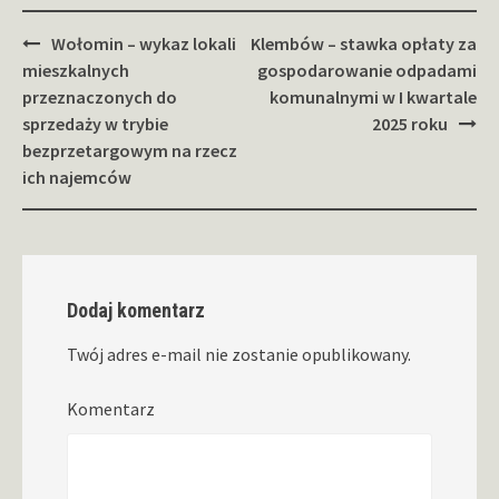
Zobacz
Wołomin – wykaz lokali
Klembów – stawka opłaty za
wpisy
mieszkalnych
gospodarowanie odpadami
przeznaczonych do
komunalnymi w I kwartale
sprzedaży w trybie
2025 roku
bezprzetargowym na rzecz
ich najemców
Dodaj komentarz
Twój adres e-mail nie zostanie opublikowany.
Komentarz