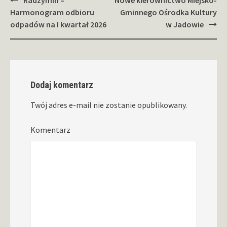
Zobacz
Radzymin –
Nowe kierownictwo Miejsko-
wpisy
Harmonogram odbioru
Gminnego Ośrodka Kultury
odpadów na I kwartał 2026
w Jadowie
Dodaj komentarz
Twój adres e-mail nie zostanie opublikowany.
Komentarz