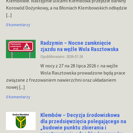
Klembowie. Następnie ulicami Klembowa przejdzie barwny
Korowód Dożynkowy, a na Błoniach Klembowskich odbędzie
[...]
0 komentarzy
Radzymin – Nocne zamknięcie
zjazdu na węźle Wola Rasztowska
Opublikowano: 2026-07-24
W nocy z 27 na 28 lipca 2026 r. na węźle
Wola Rasztowska prowadzone będą prace
związane z frezowaniem nawierzchni oraz układaniem
nowej
[...]
0 komentarzy
Klembów – Decyzja środowiskowa
dla przedsięwzięcia polegającego na
„budowie punktu zbierania i