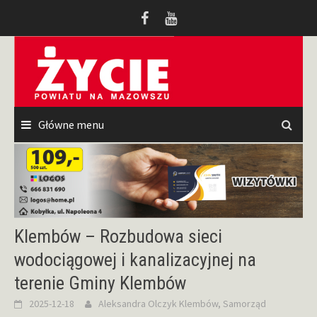
Przeskocz
do
treści
Główne menu
Klembów – Rozbudowa sieci
wodociągowej i kanalizacyjnej na
terenie Gminy Klembów
2025-12-18
Aleksandra Olczyk
Klembów
,
Samorząd