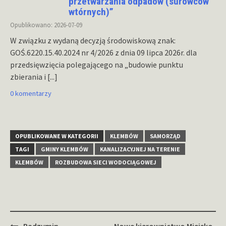
przetwarzania odpadów (surowców
wtórnych)”
Opublikowano: 2026-07-09
W związku z wydaną decyzją środowiskową znak:
GOŚ.6220.15.40.2024 nr 4/2026 z dnia 09 lipca 2026r. dla
przedsięwzięcia polegającego na „budowie punktu
zbierania i
[...]
0 komentarzy
OPUBLIKOWANE W KATEGORII
KLEMBÓW
SAMORZĄD
TAGI
GMINY KLEMBÓW
KANALIZACYJNEJ NA TERENIE
KLEMBÓW
ROZBUDOWA SIECI WODOCIĄGOWEJ