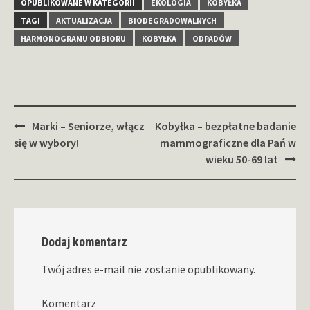
OPUBLIKOWANE W KATEGORII
EKOLOGIA
KOBYŁKA
TAGI
AKTUALIZACJA
BIODEGRADOWALNYCH
HARMONOGRAMU ODBIORU
KOBYŁKA
ODPADÓW
Zobacz
Marki – Seniorze, włącz
Kobyłka – bezpłatne badanie
wpisy
się w wybory!
mammograficzne dla Pań w
wieku 50-69 lat
Dodaj komentarz
Twój adres e-mail nie zostanie opublikowany.
Komentarz