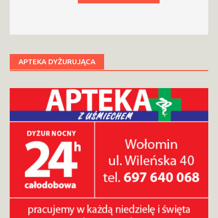
APTEKA DYŻURUJĄCA