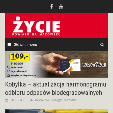
Przeskocz
do
treści
Główne menu
Kobyłka – aktualizacja harmonogramu
odbioru odpadów biodegradowalnych
2023-04-18
Redakcja
Ekologia
,
Kobyłka