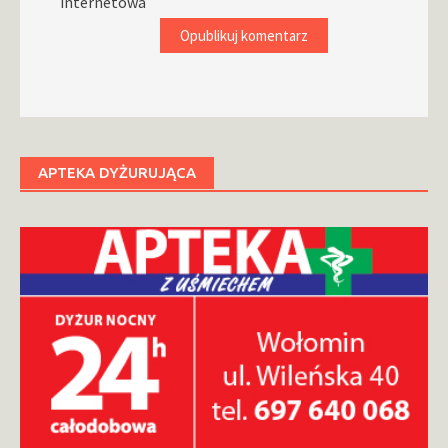
internetowa
APTEKA DYŻURUJĄCA