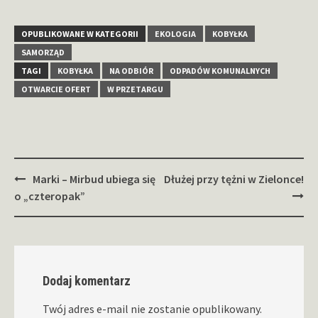
OPUBLIKOWANE W KATEGORII
EKOLOGIA
KOBYŁKA
SAMORZĄD
TAGI
KOBYŁKA
NA ODBIÓR
ODPADÓW KOMUNALNYCH
OTWARCIE OFERT
W PRZETARGU
Zobacz
Marki – Mirbud ubiega się
Dłużej przy tężni w Zielonce!
wpisy
o „czteropak”
Dodaj komentarz
Twój adres e-mail nie zostanie opublikowany.