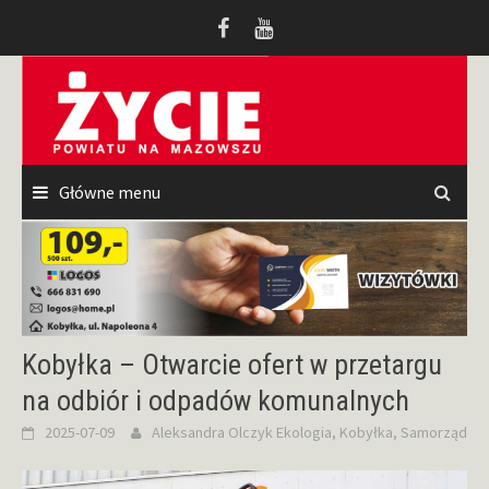
Przeskocz
do
treści
Główne menu
Kobyłka – Otwarcie ofert w przetargu
na odbiór i odpadów komunalnych
2025-07-09
Aleksandra Olczyk
Ekologia
,
Kobyłka
,
Samorząd