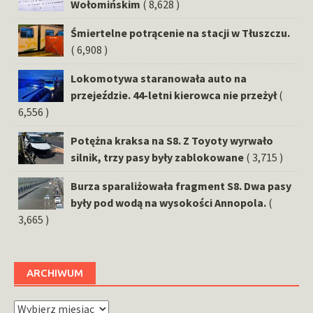
Wołomińskim
( 8,628 )
Śmiertelne potrącenie na stacji w Tłuszczu.
( 6,908 )
Lokomotywa staranowała auto na
przejeździe. 44-letni kierowca nie przeżył
(
6,556 )
Potężna kraksa na S8. Z Toyoty wyrwało
silnik, trzy pasy były zablokowane
( 3,715 )
Burza sparaliżowała fragment S8. Dwa pasy
były pod wodą na wysokości Annopola.
(
3,665 )
ARCHIWUM
Archiwum