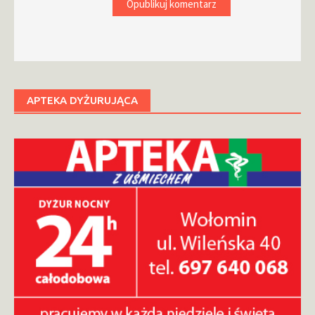
APTEKA DYŻURUJĄCA