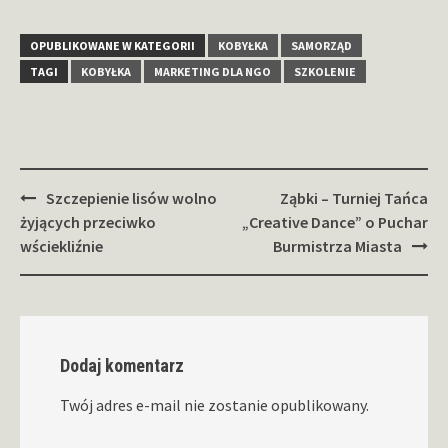
OPUBLIKOWANE W KATEGORII
KOBYŁKA
SAMORZĄD
TAGI
KOBYŁKA
MARKETING DLA NGO
SZKOLENIE
Zobacz
Szczepienie lisów wolno
Ząbki – Turniej Tańca
wpisy
żyjących przeciwko
„Creative Dance” o Puchar
wściekliźnie
Burmistrza Miasta
Dodaj komentarz
Twój adres e-mail nie zostanie opublikowany.