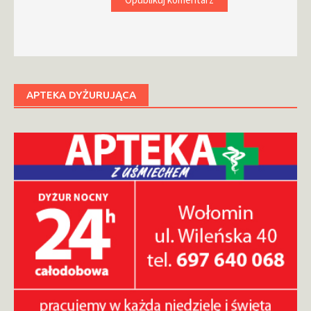
APTEKA DYŻURUJĄCA