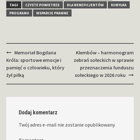
TAGI
CZYSTE POWIETRZE
DLA BENEFICJENTÓW
KOBYŁKA
PROGRAMU
WSPARCIE PRAWNE
Zobacz
Memoriał Bogdana
Klembów – harmonogram
wpisy
Króla: sportowe emocje i
zebrań sołeckich w sprawie
pamięć o człowieku, który
przeznaczenia funduszu
żył piłką
sołeckiego w 2026 roku
Dodaj komentarz
Twój adres e-mail nie zostanie opublikowany.