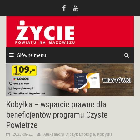
Przeskocz
do
treści
Główne menu
Kobyłka – wsparcie prawne dla
beneficjentów programu Czyste
Powietrze
2025-08-22
Aleksandra Olczyk
Ekologia
,
Kobyłka