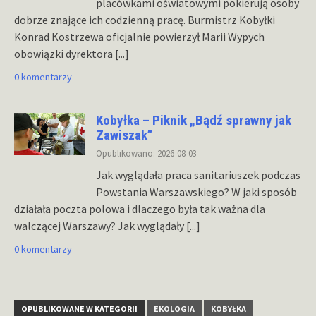
placówkami oświatowymi pokierują osoby
dobrze znające ich codzienną pracę. Burmistrz Kobyłki
Konrad Kostrzewa oficjalnie powierzył Marii Wypych
obowiązki dyrektora
[...]
0 komentarzy
Kobyłka – Piknik „Bądź sprawny jak
Zawiszak”
Opublikowano: 2026-08-03
Jak wyglądała praca sanitariuszek podczas
Powstania Warszawskiego? W jaki sposób
działała poczta polowa i dlaczego była tak ważna dla
walczącej Warszawy? Jak wyglądały
[...]
0 komentarzy
OPUBLIKOWANE W KATEGORII
EKOLOGIA
KOBYŁKA