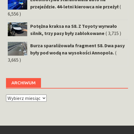
przejeździe. 44-letni kierowca nie przeżył
(
6,556 )
Potężna kraksa na S8. Z Toyoty wyrwało
silnik, trzy pasy były zablokowane
( 3,715 )
Burza sparaliżowała fragment S8. Dwa pasy
były pod wodą na wysokości Annopola.
(
3,665 )
ARCHIWUM
Archiwum