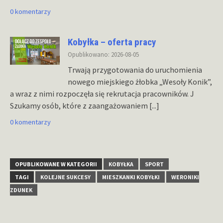
0 komentarzy
Kobyłka – oferta pracy
Opublikowano: 2026-08-05
Trwają przygotowania do uruchomienia
nowego miejskiego żłobka „Wesoły Konik”,
a wraz z nimi rozpoczęła się rekrutacja pracowników. J
Szukamy osób, które z zaangażowaniem
[...]
0 komentarzy
OPUBLIKOWANE W KATEGORII
KOBYŁKA
SPORT
TAGI
KOLEJNE SUKCESY
MIESZKANKI KOBYŁKI
WERONIKI
ZDUNEK