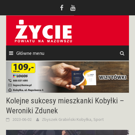
Przeskocz
do
treści
Główne menu
Kolejne sukcesy mieszkanki Kobyłki –
Weroniki Zdunek
2023-06-02
Zbyszek Grabiński
Kobyłka
,
Sport