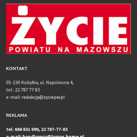
KONTAKT
05-230 Kobyłka, ul. Napoleona 4,
tel.: 22 787 77 83
e-mail:
redakcja@zyciepw.pl
REKLAMA
tel. 666 831 690, 22 787-77-83
e-mail:
handlowcy@logos.home.pl