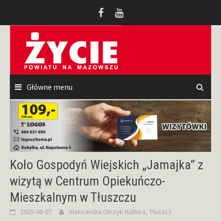
Przeskocz
do
treści
Główne menu
Koło Gospodyń Wiejskich „Jamajka” z
wizytą w Centrum Opiekuńczo-
Mieszkalnym w Tłuszczu
2025-08-07
Aleksandra Olczyk
Kultura
,
Tłuszcz