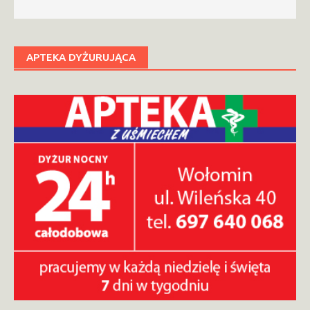
APTEKA DYŻURUJĄCA