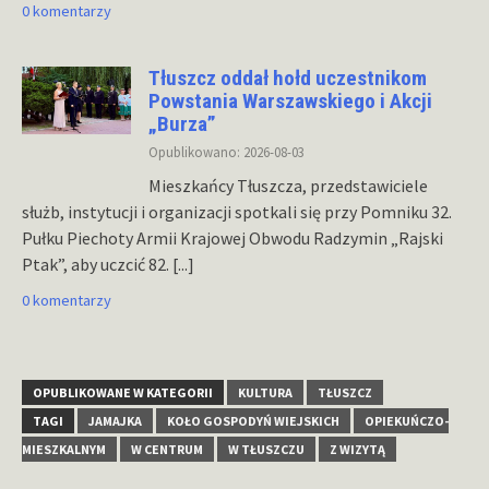
0 komentarzy
Tłuszcz oddał hołd uczestnikom
Powstania Warszawskiego i Akcji
„Burza”
Opublikowano: 2026-08-03
Mieszkańcy Tłuszcza, przedstawiciele
służb, instytucji i organizacji spotkali się przy Pomniku 32.
Pułku Piechoty Armii Krajowej Obwodu Radzymin „Rajski
Ptak”, aby uczcić 82.
[...]
0 komentarzy
OPUBLIKOWANE W KATEGORII
KULTURA
TŁUSZCZ
TAGI
JAMAJKA
KOŁO GOSPODYŃ WIEJSKICH
OPIEKUŃCZO-
MIESZKALNYM
W CENTRUM
W TŁUSZCZU
Z WIZYTĄ