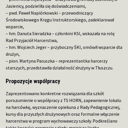
Jasienicy, podzieliła się doświadczeniami,
– pwd. Paweł Napiórkowski – przewodniczący
Środowiskowego Kręgu Instruktorskiego, zadeklarował
wsparcie,
– hm. Danuta Sieradzka – członkini KSI, wskazała na rolę
Rad Przyjaciół Harcerstwa,
– hm. Wojciech Jeger – przyboczny ŚKI, omówił wsparcie dla
drużyn,
– pion. Martyna Pacuszka – reprezentantka harcerzy
starszych, przedstawiła działalność drużyny w Tłuszczu.
Propozycje współpracy
Zaprezentowano konkretne rozwiązania dla szkół:
porozumienie o współpracy z TS HORN, zapewnienie lokalu
na harcówkę, wyznaczenie opiekuna z Rady Pedagogicznej,
kursy dla przyszłych drużynowych oraz formalne włączenie
harcerstwa w program wychowawczy szkoły. Podkreślano
także korzyści: promocję szkoły, mniejszą liczbę