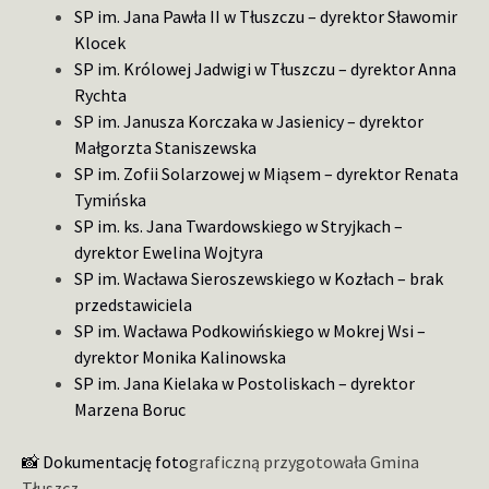
SP im. Jana Pawła II w Tłuszczu – dyrektor Sławomir
Klocek
SP im. Królowej Jadwigi w Tłuszczu – dyrektor Anna
Rychta
SP im. Janusza Korczaka w Jasienicy – dyrektor
Małgorzta Staniszewska
SP im. Zofii Solarzowej w Miąsem – dyrektor Renata
Tymińska
SP im. ks. Jana Twardowskiego w Stryjkach –
dyrektor Ewelina Wojtyra
SP im. Wacława Sieroszewskiego w Kozłach – brak
przedstawiciela
SP im. Wacława Podkowińskiego w Mokrej Wsi –
dyrektor Monika Kalinowska
SP im. Jana Kielaka w Postoliskach – dyrektor
Marzena Boruc
📸 Dokumentację foto
graficzną przygotowała Gmina
Tłuszcz.