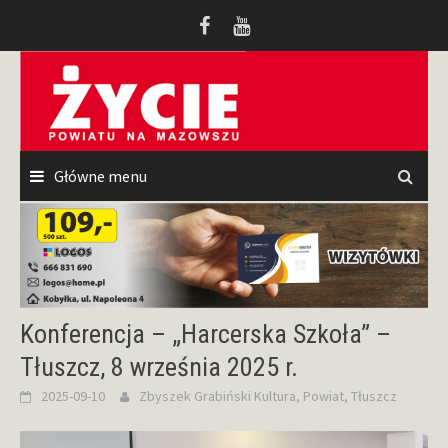
Przeskocz
do
treści
Główne menu
Konferencja – „Harcerska Szkoła” –
Tłuszcz, 8 września 2025 r.
2025-09-10
Zbyszek Grabiński
Kultura
,
Powiat
,
Tłuszcz