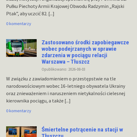
Pułku Piechoty Armii Krajowej Obwodu Radzymin „Rajski
Ptak”, aby uczcić 82.
[...]
0 komentarzy
Zastosowano środki zapobiegawcze
wobec podejrzanych w sprawie
zdarzenia w pociągu relacji
Warszawa – Tłuszcz
Opublikowano: 2026-08-03
W związku z zawiadomieniem o przestępstwie na tle
narodowościowym wobec 16-letniego obywatela Ukrainy
oraz znieważeniem i naruszeniem nietykalności cielesnej
kierownika pociągu, a także
[...]
0 komentarzy
Śmiertelne potrącenie na stacji w
Tłuszczu.