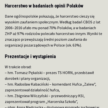
Harcerstwo w badaniach opinii Polaków
Dane ogólnopolskie pokazują, że harcerstwo cieszy się
wysokim zaufaniem społecznym. Według badań CBOS z lat
2006–2016 ufało mu ponad 70% Polaków, a w badaniach
ZHP aż 97% rodziców polecało harcerstwo innym. Wyniki te
znacząco przewyższają średni poziom zaufania do
organizacji pozarządowych w Polsce (ok. 63%).
Prezentacje i wystąpienia
W trakcie obrad:
– hm. Tomasz Pękalski – prezes TS HORN, przedstawił
dorobek i plany organizacji,
– hm. Radosław Kabaciński – komendant Hufca „Zalew”,
zaprezentował działalność hufca,
– hm. Zbigniew Wilczyński – przewodniczący KSI,
zaprezentował program „Harcerska Szkoła”,
– phm. Anna Mędrzycka – drużynowa gromady zuchowej w