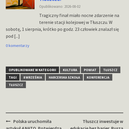
Opublikowano: 2026-08-02
Tragiczny finał miało nocne zdarzenie na
terenie stacji kolejowej w Tłuszczu. W
sobotę, 1 sierpnia, krótko po godz. 23 człowiek znalazł się
pod
[...]
0 komentarzy
OPUBLIKOWANE W KATEGORII
KULTURA
POWIAT
TŁUSZCZ
TAGI
8 WRZEŚNIA
HARCERSKA SZKOŁA
KONFERENCJA
TŁUSZCZ
Zobacz
Polska uruchomiła
Tłuszcz inwestuje w
wpisy
artykuł 4 NATO. Potwierdza
edukację bez barier. Rusza