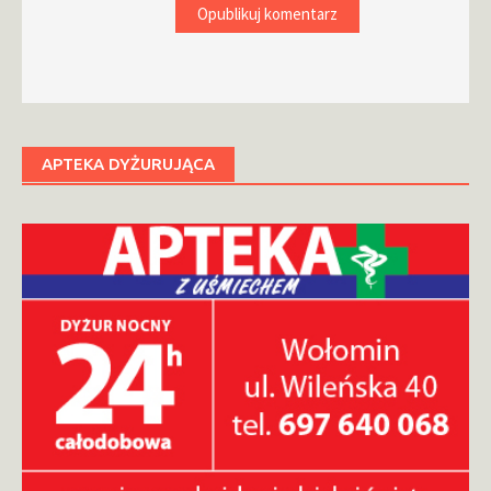
APTEKA DYŻURUJĄCA