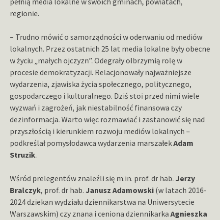
pełnią media lokalne w swoich gminach, powiatach,
regionie.
– Trudno mówić o samorządności w oderwaniu od mediów
lokalnych. Przez ostatnich 25 lat media lokalne były obecne
w życiu „małych ojczyzn”. Odegrały olbrzymią rolę w
procesie demokratyzacji. Relacjonowały najważniejsze
wydarzenia, zjawiska życia społecznego, politycznego,
gospodarczego i kulturalnego. Dziś stoi przed nimi wiele
wyzwań i zagrożeń, jak niestabilność finansowa czy
dezinformacja. Warto więc rozmawiać i zastanowić się nad
przyszłością i kierunkiem rozwoju mediów lokalnych –
podkreślał pomysłodawca wydarzenia marszałek
Adam
Struzik
.
Wśród prelegentów znaleźli się m.in. prof. dr hab.
Jerzy
Bralczyk
, prof. dr hab.
Janusz Adamowski
(w latach 2016-
2024 dziekan wydziału dziennikarstwa na Uniwersytecie
Warszawskim) czy znana i ceniona dziennikarka
Agnieszka