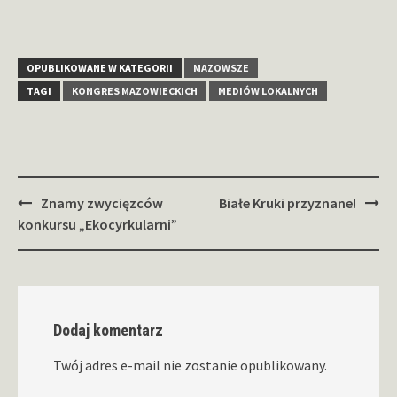
OPUBLIKOWANE W KATEGORII
MAZOWSZE
TAGI
KONGRES MAZOWIECKICH
MEDIÓW LOKALNYCH
Zobacz
Znamy zwycięzców
Białe Kruki przyznane!
wpisy
konkursu „Ekocyrkularni”
Dodaj komentarz
Twój adres e-mail nie zostanie opublikowany.