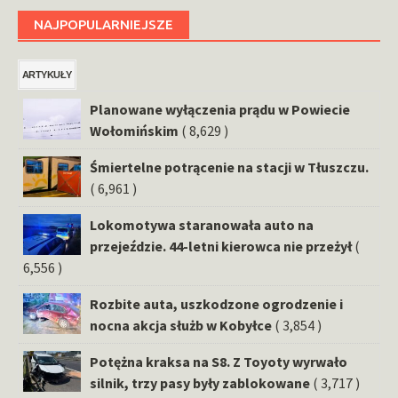
NAJPOPULARNIEJSZE
ARTYKUŁY
Planowane wyłączenia prądu w Powiecie
Wołomińskim
( 8,629 )
Śmiertelne potrącenie na stacji w Tłuszczu.
( 6,961 )
Lokomotywa staranowała auto na
przejeździe. 44-letni kierowca nie przeżył
(
6,556 )
Rozbite auta, uszkodzone ogrodzenie i
nocna akcja służb w Kobyłce
( 3,854 )
Potężna kraksa na S8. Z Toyoty wyrwało
silnik, trzy pasy były zablokowane
( 3,717 )