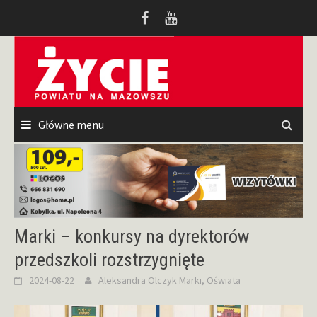
Przeskocz
do
treści
Główne menu
Marki – konkursy na dyrektorów
przedszkoli rozstrzygnięte
2024-08-22
Aleksandra Olczyk
Marki
,
Oświata