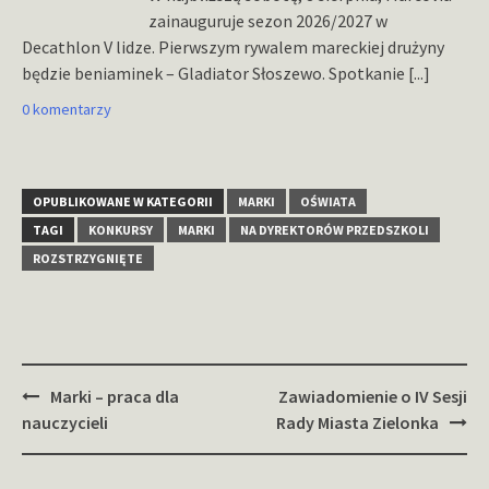
zainauguruje sezon 2026/2027 w
Decathlon V lidze. Pierwszym rywalem mareckiej drużyny
będzie beniaminek – Gladiator Słoszewo. Spotkanie
[...]
0 komentarzy
OPUBLIKOWANE W KATEGORII
MARKI
OŚWIATA
TAGI
KONKURSY
MARKI
NA DYREKTORÓW PRZEDSZKOLI
ROZSTRZYGNIĘTE
Zobacz
Marki – praca dla
Zawiadomienie o IV Sesji
wpisy
nauczycieli
Rady Miasta Zielonka