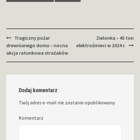
Zobacz
Tragiczny pożar
Zielonka – 45 ton
wpisy
drewnianego domu – nocna
elektrośmieci w 2024 r.
akcja ratunkowa strażaków
Dodaj komentarz
Twój adres e-mail nie zostanie opublikowany.
Komentarz