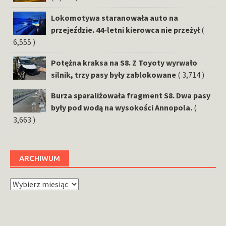
Lokomotywa staranowała auto na
przejeździe. 44-letni kierowca nie przeżył
(
6,555 )
Potężna kraksa na S8. Z Toyoty wyrwało
silnik, trzy pasy były zablokowane
( 3,714 )
Burza sparaliżowała fragment S8. Dwa pasy
były pod wodą na wysokości Annopola.
(
3,663 )
ARCHIWUM
Archiwum