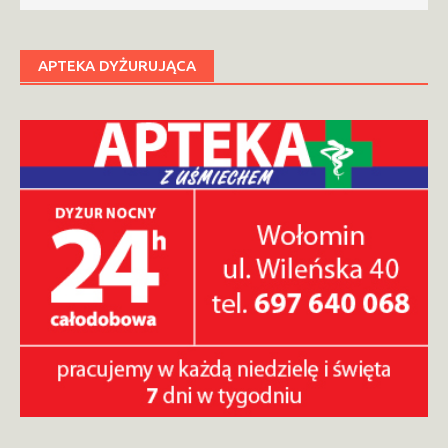
APTEKA DYŻURUJĄCA