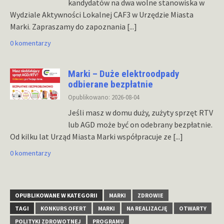
kandydatów na dwa wolne stanowiska w
Wydziale Aktywności Lokalnej CAF3 w Urzędzie Miasta
Marki. Zapraszamy do zapoznania
[...]
0 komentarzy
Marki – Duże elektroodpady
odbierane bezpłatnie
Opublikowano: 2026-08-04
Jeśli masz w domu duży, zużyty sprzęt RTV
lub AGD może być on odebrany bezpłatnie.
Od kilku lat Urząd Miasta Marki współpracuje ze
[...]
0 komentarzy
OPUBLIKOWANE W KATEGORII
MARKI
ZDROWIE
TAGI
KONKURS OFERT
MARKI
NA REALIZACJĘ
OTWARTY
POLITYKI ZDROWOTNEJ
PROGRAMU