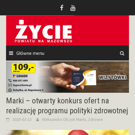
Przeskocz
do
treści
Główne menu
Marki – otwarty konkurs ofert na
realizację programu polityki zdrowotnej
2025-02-13
Aleksandra Olczyk
Marki
,
Zdrowie