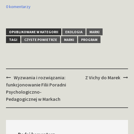
0 komentarzy
OPUBLIKOWANE W KATEGORII
EKOLOGIA
MARKI
TAGI
CZYSTE POWIETRZE
MARKI
PROGRAM
Zobacz
Wyzwania i rozwiązania:
Z Vichy do Marek
wpisy
funkcjonowanie Filii Poradni
Psychologiczno-
Pedagogicznej w Markach