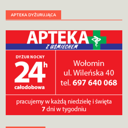
APTEKA DYŻURUJĄCA