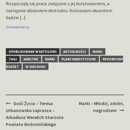
Rozpoczęły się prace związane z jej korytowaniem, a
następnie ułożeniem destruktu. Końcowym akcentem
będzie
[...]
0 komentarzy
OPUBLIKOWANE W KATEGORII
AKTUALNOŚCI
MARKI
TAGI
AMBITNE
MARKI
PLANY INWESTYCYJNE
REKORDOWY
BUDŻET
W 2025 ROKU
Zobacz
Gość Życia – Teresa
Marki – Młodzi, zdolni,
wpisy
Urbanowska zaprasza –
nagrodzeni
Arkadiusz Werelich Starosta
Powiatu Wołomińskiego