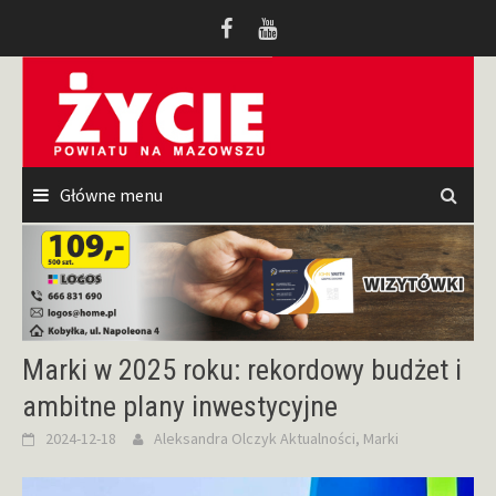
Przeskocz
do
treści
Główne menu
Marki w 2025 roku: rekordowy budżet i
ambitne plany inwestycyjne
2024-12-18
Aleksandra Olczyk
Aktualności
,
Marki