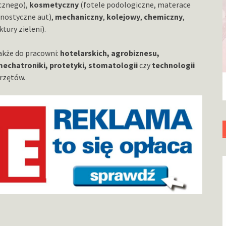
icznego),
kosmetyczny
(fotele podologiczne, materace
gnostyczne aut),
mechaniczny
,
kolejowy
,
chemiczny
,
tury zieleni).
akże do pracowni:
hotelarskich, agrobiznesu,
 mechatroniki, protetyki, stomatologii
czy
technologii
przętów.