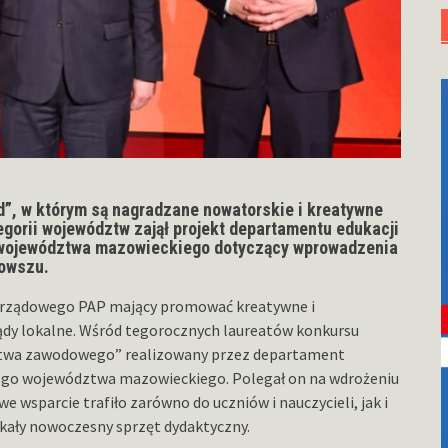
”, w którym są nagradzane nowatorskie i kreatywne
gorii województw zajął projekt departamentu edukacji
o województwa mazowieckiego dotyczący wprowadzenia
owszu.
orządowego PAP mający promować kreatywne i
ądy lokalne. Wśród tegorocznych laureatów konkursu
ictwa zawodowego” realizowany przez departament
kiego województwa mazowieckiego. Polegał on na wdrożeniu
wsparcie trafiło zarówno do uczniów i nauczycieli, jak i
kały nowoczesny sprzęt dydaktyczny.