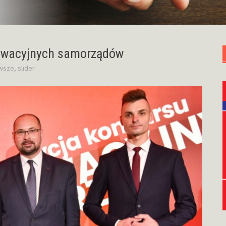
nowacyjnych samorządów
wsze
,
slider