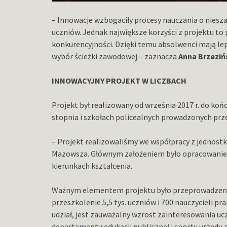
– Innowacje wzbogaciły procesy nauczania o niesza
uczniów. Jednak największe korzyści z projektu to 
konkurencyjności. Dzięki temu absolwenci mają lep
wybór ścieżki zawodowej – zaznacza
Anna Brzeziń
INNOWACYJNY PROJEKT W LICZBACH
Projekt był realizowany od września 2017 r. do koń
stopnia i szkołach policealnych prowadzonych p
– Projekt realizowaliśmy we współpracy z jednost
Mazowsza. Głównym założeniem było opracowanie 
kierunkach kształcenia.
Ważnym elementem projektu było przeprowadzenie 
przeszkolenie 5,5 tys. uczniów i 700 nauczycieli pr
udział, jest zauważalny wzrost zainteresowania u
departamentu edukacji publicznej i sportu urzędu