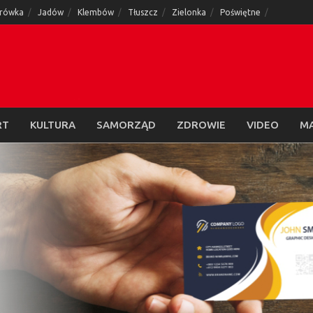
rówka
Jadów
Klembów
Tłuszcz
Zielonka
Poświętne
RT
KULTURA
SAMORZĄD
ZDROWIE
VIDEO
M