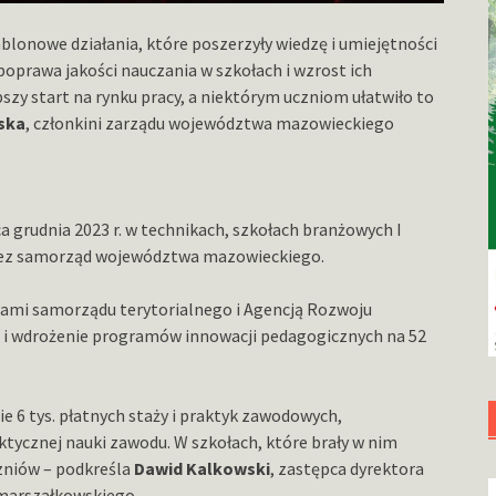
blonowe działania, które poszerzyły wiedzę i umiejętności
poprawa jakości nauczania w szkołach i wzrost ich
szy start na rynku pracy, a niektórym uczniom ułatwiło to
ska
, członkini zarządu województwa mazowieckiego
ca grudnia 2023 r. w technikach, szkołach branżowych I
rzez samorząd województwa mazowieckiego.
kami samorządu terytorialnego i Agencją Rozwoju
i wdrożenie programów innowacji pedagogicznych na 52
6 tys. płatnych staży i praktyk zawodowych,
aktycznej nauki zawodu. W szkołach, które brały w nim
czniów – podkreśla
Dawid Kalkowski
, zastępca dyrektora
 marszałkowskiego.