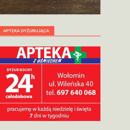
APTEKA DYŻURUJĄCA