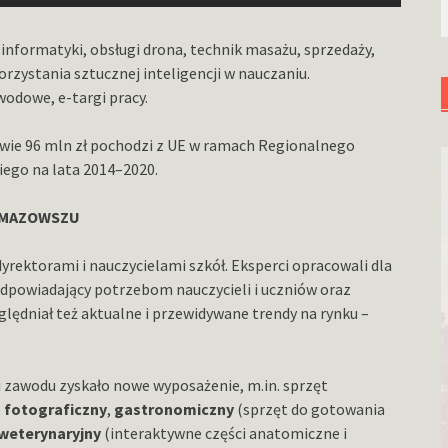
 informatyki, obsługi drona, technik masażu, sprzedaży,
orzystania sztucznej inteligencji w nauczaniu.
odowe, e-targi pracy.
rawie 96 mln zł pochodzi z UE w ramach Regionalnego
go na lata 2014–2020.
 MAZOWSZU
yrektorami i nauczycielami szkół. Eksperci opracowali dla
dpowiadający potrzebom nauczycieli i uczniów oraz
lędniał też aktualne i przewidywane trendy na rynku –
 zawodu zyskało nowe wyposażenie, m.in. sprzęt
,
fotograficzny
,
gastronomiczny
(sprzęt do gotowania
weterynaryjny
(interaktywne części anatomiczne i