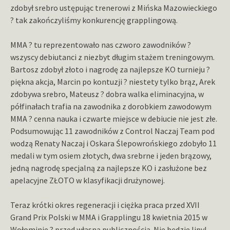
zdobył srebro ustępując trenerowi z Mińska Mazowieckiego
? tak zakończyliśmy konkurencję grapplingową.
MMA ? tu reprezentowało nas czworo zawodników ?
wszyscy debiutanci z niezbyt długim stażem treningowym.
Bartosz zdobył złoto i nagrodę za najlepsze KO turnieju ?
piękna akcja, Marcin po kontuzji ? niestety tylko brąz, Arek
zdobywa srebro, Mateusz ? dobra walka eliminacyjna, w
półfinałach trafia na zawodnika z dorobkiem zawodowym
MMA ? cenna nauka i czwarte miejsce w debiucie nie jest złe.
Podsumowując 11 zawodników z Control Naczaj Team pod
wodzą Renaty Naczaj i Oskara Ślepowrońskiego zdobyło 11
medali w tym osiem złotych, dwa srebrne i jeden brązowy,
jedną nagrodę specjalną za najlepsze KO i zasłużone bez
apelacyjne ZŁOTO w klasyfikacji drużynowej.
Teraz krótki okres regeneracji i ciężka praca przed XVII
Grand Prix Polski w MMA i Grapplingu 18 kwietnia 2015 w
Wołominie ? przed własną publicznością. Nie będzie lipy!