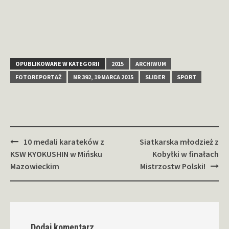
OPUBLIKOWANE W KATEGORII
2015
ARCHIWUM
FOTOREPORTAŻ
NR 392, 19 MARCA 2015
SLIDER
SPORT
Zobacz
10 medali karateków z
Siatkarska młodzież z
wpisy
KSW KYOKUSHIN w Mińsku
Kobyłki w finałach
Mazowieckim
Mistrzostw Polski!
Dodaj komentarz