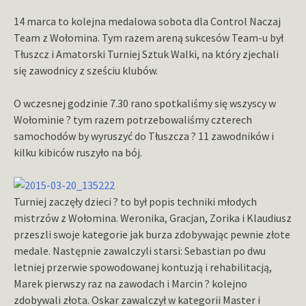
14 marca to kolejna medalowa sobota dla Control Naczaj
Team z Wołomina. Tym razem areną sukcesów Team-u był
Tłuszcz i Amatorski Turniej Sztuk Walki, na który zjechali
się zawodnicy z sześciu klubów.
O wczesnej godzinie 7.30 rano spotkaliśmy się wszyscy w
Wołominie ? tym razem potrzebowaliśmy czterech
samochodów by wyruszyć do Tłuszcza ? 11 zawodników i
kilku kibiców ruszyło na bój.
Turniej zaczęły dzieci ? to był popis techniki młodych
mistrzów z Wołomina. Weronika, Gracjan, Zorika i Klaudiusz
przeszli swoje kategorie jak burza zdobywając pewnie złote
medale. Następnie zawalczyli starsi: Sebastian po dwu
letniej przerwie spowodowanej kontuzją i rehabilitacją,
Marek pierwszy raz na zawodach i Marcin ? kolejno
zdobywali złota. Oskar zawalczył w kategorii Master i