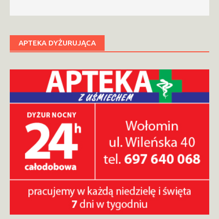
APTEKA DYŻURUJĄCA