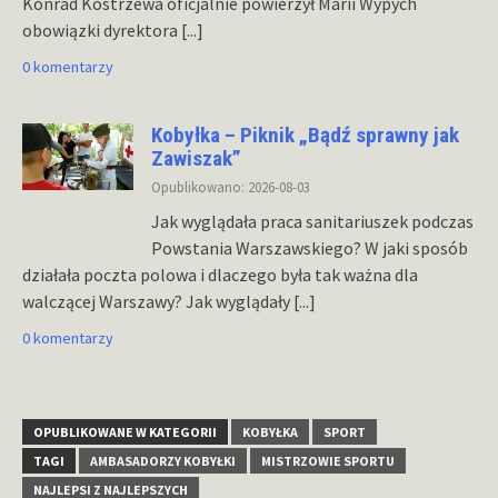
Konrad Kostrzewa oficjalnie powierzył Marii Wypych
obowiązki dyrektora
[...]
0 komentarzy
Kobyłka – Piknik „Bądź sprawny jak
Zawiszak”
Opublikowano: 2026-08-03
Jak wyglądała praca sanitariuszek podczas
Powstania Warszawskiego? W jaki sposób
działała poczta polowa i dlaczego była tak ważna dla
walczącej Warszawy? Jak wyglądały
[...]
0 komentarzy
OPUBLIKOWANE W KATEGORII
KOBYŁKA
SPORT
TAGI
AMBASADORZY KOBYŁKI
MISTRZOWIE SPORTU
NAJLEPSI Z NAJLEPSZYCH