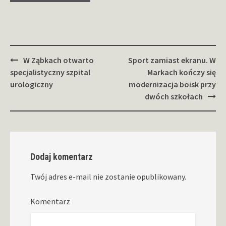
Zobacz
W Ząbkach otwarto
Sport zamiast ekranu. W
wpisy
specjalistyczny szpital
Markach kończy się
urologiczny
modernizacja boisk przy
dwóch szkołach
Dodaj komentarz
Twój adres e-mail nie zostanie opublikowany.
Komentarz