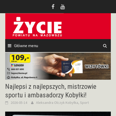
Przeskocz
do
treści
Główne menu
Najlepsi z najlepszych, mistrzowie
sportu i ambasadorzy Kobyłki!
2026-05-14
Aleksandra Olczyk
Kobyłka
,
Sport