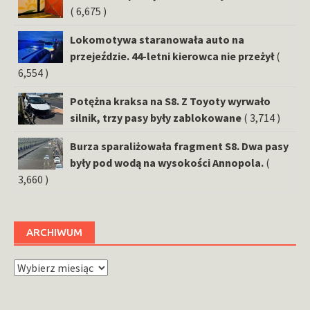
( 6,675 )
Lokomotywa staranowała auto na
przejeździe. 44-letni kierowca nie przeżył
(
6,554 )
Potężna kraksa na S8. Z Toyoty wyrwało
silnik, trzy pasy były zablokowane
( 3,714 )
Burza sparaliżowała fragment S8. Dwa pasy
były pod wodą na wysokości Annopola.
(
3,660 )
ARCHIWUM
Archiwum