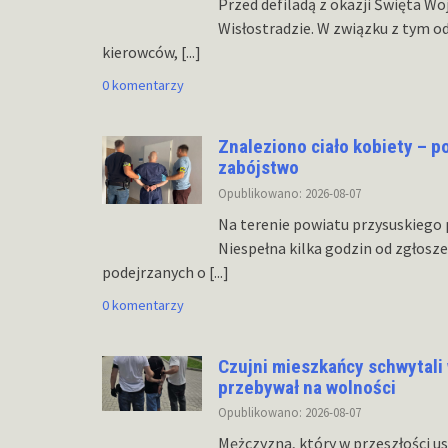
Przed defiladą z okazji Święta W
Wisłostradzie. W związku z tym o
kierowców,
[...]
0 komentarzy
Znaleziono ciało kobiety – p
zabójstwo
Opublikowano: 2026-08-07
Na terenie powiatu przysuskiego p
Niespełna kilka godzin od zgłosze
podejrzanych o
[...]
0 komentarzy
Czujni mieszkańcy schwytali 
przebywał na wolności
Opublikowano: 2026-08-07
Mężczyzna, który w przeszłości us