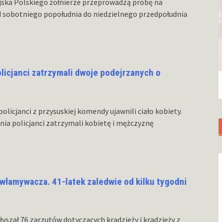
ojska Polskiego żołnierze przeprowadzą próbę na
d sobotniego popołudnia do niedzielnego przedpołudnia
olicjanci zatrzymali dwoje podejrzanych o
olicjanci z przysuskiej komendy ujawnili ciało kobiety.
nia policjanci zatrzymali kobietę i mężczyznę
włamywacza. 41-latek zaledwie od kilku tygodni
łyszał 76 zarzutów dotyczących kradzieży i kradzieży z