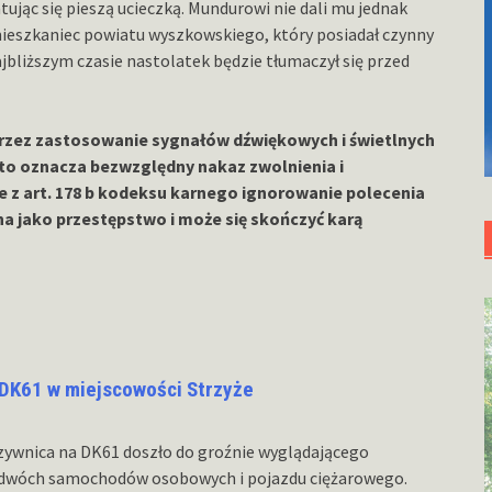
tując się pieszą ucieczką. Mundurowi nie dali mu jednak
mieszkaniec powiatu wyszkowskiego, który posiadał czynny
liższym czasie nastolatek będzie tłumaczył się przed
oprzez zastosowanie sygnałów dźwiękowych i świetlnych
to oznacza bezwzględny nakaz zwolnienia i
e z art. 178 b kodeksu karnego ignorowanie polecenia
na jako przestępstwo i może się skończyć karą
 DK61 w miejscowości Strzyże
zywnica na DK61 doszło do groźnie wyglądającego
 dwóch samochodów osobowych i pojazdu ciężarowego.