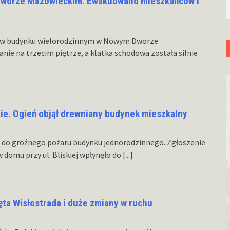
Dworze Mazowieckim. Ewakuowano mieszkańców i
m w budynku wielorodzinnym w Nowym Dworze
nie na trzecim piętrze, a klatka schodowa została silnie
e. Ogień objął drewniany budynek mieszkalny
o do groźnego pożaru budynku jednorodzinnego. Zgłoszenie
w domu przy ul. Bliskiej wpłynęło do
[...]
ęta Wisłostrada i duże zmiany w ruchu