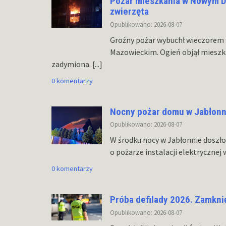
Pożar mieszkania w Nowym 
zwierzęta
Opublikowano: 2026-08-07
Groźny pożar wybuchł wieczore
Mazowieckim. Ogień objął mieszka
zadymiona.
[...]
0 komentarzy
Nocny pożar domu w Jabłonni
Opublikowano: 2026-08-07
W środku nocy w Jabłonnie doszł
o pożarze instalacji elektrycznej 
0 komentarzy
Próba defilady 2026. Zamkni
Opublikowano: 2026-08-07