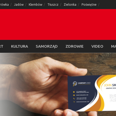
rówka
Jadów
Klembów
Tłuszcz
Zielonka
Poświętne
RT
KULTURA
SAMORZĄD
ZDROWIE
VIDEO
M