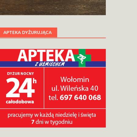
APTEKA DYŻURUJĄCA