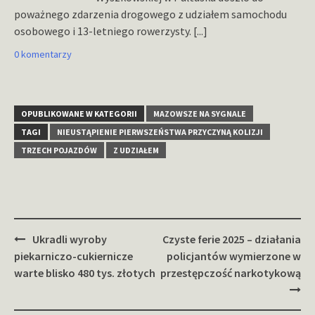
poważnego zdarzenia drogowego z udziałem samochodu
osobowego i 13-letniego rowerzysty.
[...]
0 komentarzy
OPUBLIKOWANE W KATEGORII
MAZOWSZE NA SYGNALE
TAGI
NIEUSTĄPIENIE PIERWSZEŃSTWA PRZYCZYNĄ KOLIZJI
TRZECH POJAZDÓW
Z UDZIAŁEM
Zobacz
Ukradli wyroby
Czyste ferie 2025 – działania
wpisy
piekarniczo-cukiernicze
policjantów wymierzone w
warte blisko 480 tys. złotych
przestępczość narkotykową