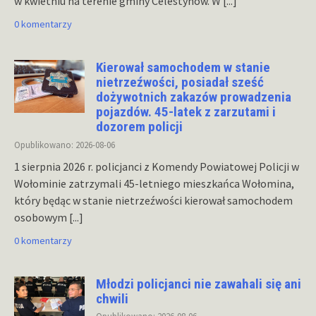
w kwietniu na terenie gminy Celestynów. W
[...]
0 komentarzy
Kierował samochodem w stanie
nietrzeźwości, posiadał sześć
dożywotnich zakazów prowadzenia
pojazdów. 45-latek z zarzutami i
dozorem policji
Opublikowano: 2026-08-06
1 sierpnia 2026 r. policjanci z Komendy Powiatowej Policji w
Wołominie zatrzymali 45-letniego mieszkańca Wołomina,
który będąc w stanie nietrzeźwości kierował samochodem
osobowym
[...]
0 komentarzy
Młodzi policjanci nie zawahali się ani
chwili