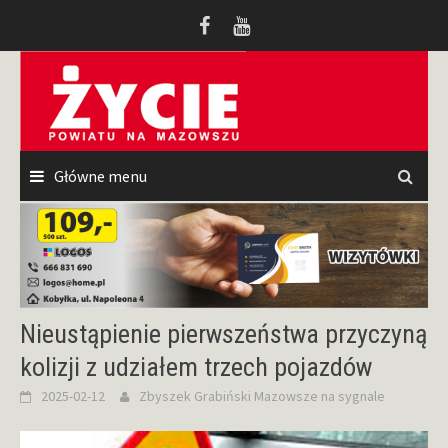
Przeskocz
do
treści
Główne menu
Nieustąpienie pierwszeństwa przyczyną
kolizji z udziałem trzech pojazdów
2025-02-12
Zbyszek Grabiński
Mazowsze na sygnale