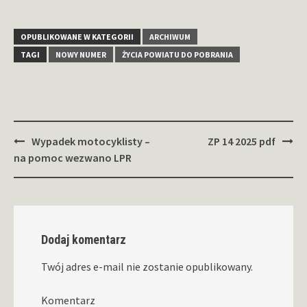
OPUBLIKOWANE W KATEGORII
ARCHIWUM
TAGI
NOWY NUMER
ŻYCIA POWIATU DO POBRANIA
Zobacz
Wypadek motocyklisty –
ZP 14 2025 pdf
wpisy
na pomoc wezwano LPR
Dodaj komentarz
Twój adres e-mail nie zostanie opublikowany.
Komentarz