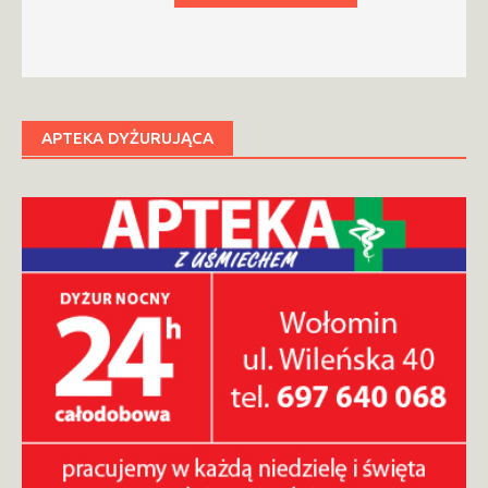
APTEKA DYŻURUJĄCA