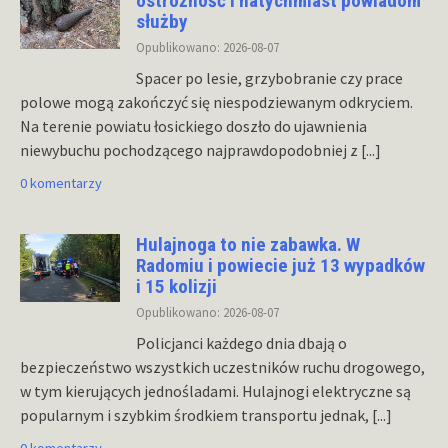
ostrożność i natychmiast powiadom
służby
Opublikowano: 2026-08-07
Spacer po lesie, grzybobranie czy prace
polowe mogą zakończyć się niespodziewanym odkryciem.
Na terenie powiatu łosickiego doszło do ujawnienia
niewybuchu pochodzącego najprawdopodobniej z
[...]
0 komentarzy
Hulajnoga to nie zabawka. W
Radomiu i powiecie już 13 wypadków
i 15 kolizji
Opublikowano: 2026-08-07
Policjanci każdego dnia dbają o
bezpieczeństwo wszystkich uczestników ruchu drogowego,
w tym kierujących jednośladami. Hulajnogi elektryczne są
popularnym i szybkim środkiem transportu jednak,
[...]
0 komentarzy