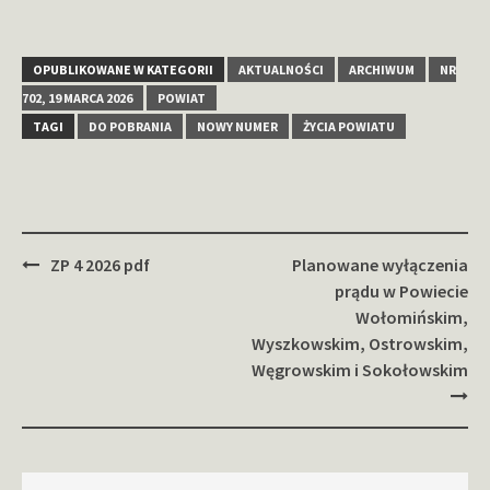
OPUBLIKOWANE W KATEGORII
AKTUALNOŚCI
ARCHIWUM
NR
702, 19 MARCA 2026
POWIAT
TAGI
DO POBRANIA
NOWY NUMER
ŻYCIA POWIATU
Zobacz
ZP 4 2026 pdf
Planowane wyłączenia
wpisy
prądu w Powiecie
Wołomińskim,
Wyszkowskim, Ostrowskim,
Węgrowskim i Sokołowskim