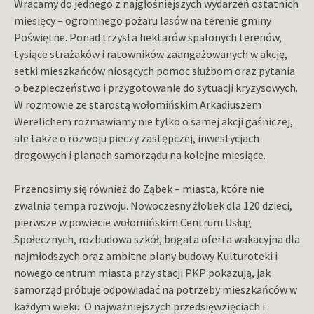
Wracamy do jednego z najgłośniejszych wydarzeń ostatnich
miesięcy – ogromnego pożaru lasów na terenie gminy
Poświętne. Ponad trzysta hektarów spalonych terenów,
tysiące strażaków i ratowników zaangażowanych w akcję,
setki mieszkańców niosących pomoc służbom oraz pytania
o bezpieczeństwo i przygotowanie do sytuacji kryzysowych.
W rozmowie ze starostą wołomińskim Arkadiuszem
Werelichem rozmawiamy nie tylko o samej akcji gaśniczej,
ale także o rozwoju pieczy zastępczej, inwestycjach
drogowych i planach samorządu na kolejne miesiące.
Przenosimy się również do Ząbek – miasta, które nie
zwalnia tempa rozwoju. Nowoczesny żłobek dla 120 dzieci,
pierwsze w powiecie wołomińskim Centrum Usług
Społecznych, rozbudowa szkół, bogata oferta wakacyjna dla
najmłodszych oraz ambitne plany budowy Kulturoteki i
nowego centrum miasta przy stacji PKP pokazują, jak
samorząd próbuje odpowiadać na potrzeby mieszkańców w
każdym wieku. O najważniejszych przedsięwzięciach i