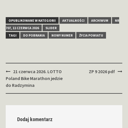
OPUBLIKOWANE W KATEGORII
AKTUALNOŚCI
ARCHIWUM
NR
707, 11 CZERWCA 2026
SLIDER
TAGI
DO POBRANIA
NOWY NUMER
ŻYCIA POWIATU
Zobacz
21 czerwca 2026. LOTTO
ZP 9 2026 pdf
wpisy
Poland Bike Marathon jedzie
do Radzymina
Dodaj komentarz