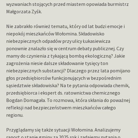
wyzwaniach stojących przed miastem opowiada burmistrz
Małgorzata Zyśk.
Nie zabrakło również tematu, który od lat budzi emocje i
niepokój mieszkańców Wołomina. Składowisko
niebezpiecznych odpadów przy ulicy Łukasiewicza
ponownie znalazło się w centrum debaty publicznej. Czy
mamy do czynienia z tykającą bombą ekologiczną? Jakie
zagrożenia niesie dalsze składowanie tysięcy ton
niebezpiecznych substancji? Dlaczego przez lata pomijano
głos przedsiębiorców funkcjonujących w bezpośrednim
sąsiedztwie składowiska? Na te pytania odpowiada chemik,
przedsiębiorca i ekspert ds. ratownictwa chemicznego
Bogdan Domagała. To rozmowa, która skłania do poważnej
refleksji nad bezpieczeństwem mieszkańców całego
regionu.
Przyglądamy się także sytuacji Wołomina. Analizujemy
raport o stanie gminy za 2025 rok i zadajemy pytania o