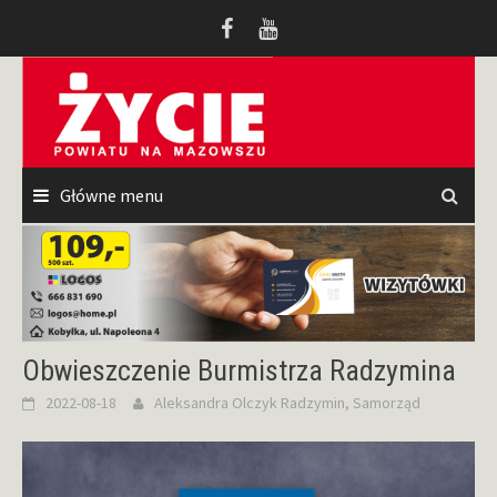
Przeskocz
do
treści
Główne menu
Obwieszczenie Burmistrza Radzymina
2022-08-18
Aleksandra Olczyk
Radzymin
,
Samorząd