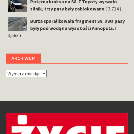
Potężna kraksa na S8. Z Toyoty wyrwało
silnik, trzy pasy były zablokowane
( 3,714 )
Burza sparaliżowała fragment S8. Dwa pasy
były pod wodą na wysokości Annopola.
(
3,663 )
ARCHIWUM
Archiwum