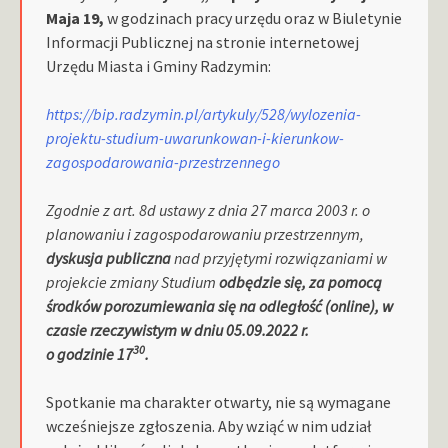
Maja 19,
w godzinach pracy urzędu oraz
w Biuletynie
Informacji Publicznej na stronie internetowej
Urzędu Miasta i Gminy Radzymin:
https://bip.radzymin.pl/artykuly/528/wylozenia-
projektu-studium-uwarunkowan-i-kierunkow-
zagospodarowania-przestrzennego
Zgodnie z art. 8d ustawy z dnia 27 marca 2003 r. o
planowaniu i zagospodarowaniu przestrzennym,
d
yskusja publiczna
nad przyjętymi rozwiązaniami w
projekcie zmiany Studium
odbędzie się,
za pomocą
środków porozumiewania się na odległość (online), w
czasie rzeczywistym
w dniu 05.09.2022 r.
30
o godzinie
17
.
Spotkanie ma charakter otwarty, nie są wymagane
wcześniejsze zgłoszenia. Aby wziąć w nim udział