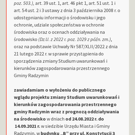
poz. 503.),
art. 39 ust. 1, art. 46 pkt 1, art. 51 ust. 1 i
art. 54 ust. 2 i 3 ustawy z dnia 3 października 2008 r. o
udostępnianiu informacji o środowisku i jego
ochronie, udziale społeczeństwa w ochronie
środowiska oraz o ocenach oddziaływania na
środowisko
(Dz.U. z 2022 r. poz. 1029 z późn. zm.)
,
oraz na podstawie Uchwały Nr 587/XLII/2022 z dnia
21 lutego 2022 r. w sprawie przystąpienia do
sporządzenia zmiany Studium uwarunkowań i
kierunków zagospodarowania przestrzennego
Gminy Radzymin
zawiadamiam
o wyłożeniu do publicznego
wglądu projektu zmiany Studium uwarunkowań i
kierunków zagospodarowania przestrzennego
gminy Radzymin wraz z prognozą oddziaływania
na środowisko
w dniach
od 24.08.2022 r. do
14.09.2021
r.
w siedzibie Urzędu Miasta i Gminy
Radzymin, w
budynku „B” przy ul. Konstytucji 3