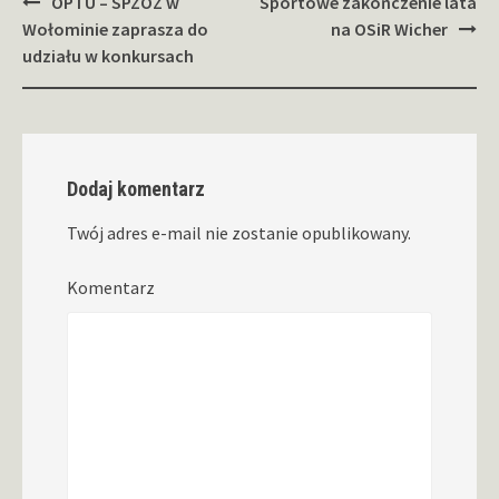
Zobacz
OPTU – SPZOZ w
Sportowe zakończenie lata
wpisy
Wołominie zaprasza do
na OSiR Wicher
udziału w konkursach
Dodaj komentarz
Twój adres e-mail nie zostanie opublikowany.
Komentarz