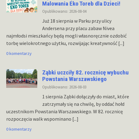
Malowania Eko Toreb dla Dzieci!
Opublikowano: 2026-08-04
Już 18 sierpnia w Parku przy ulicy
Andersena przy placu zabaw Nivea
najmłodsi mieszkańcy będą mogli własnoręcznie ozdobić
torbę wielokrotnego użytku, rozwijając kreatywność
[...]
0 komentarzy
Ząbki uczciły 82. rocznicę wybuchu
Powstania Warszawskiego
Opublikowano: 2026-08-03
1 sierpnia Ząbki dołączyły do miast, które
zatrzymały się na chwilę, by oddać hołd
uczestnikom Powstania Warszawskiego. W 82. rocznicę
rozpoczęcia walk wspominano
[...]
0 komentarzy