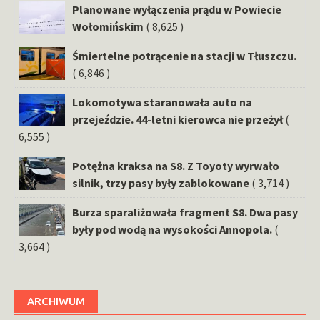
Planowane wyłączenia prądu w Powiecie
Wołomińskim
( 8,625 )
Śmiertelne potrącenie na stacji w Tłuszczu.
( 6,846 )
Lokomotywa staranowała auto na
przejeździe. 44-letni kierowca nie przeżył
(
6,555 )
Potężna kraksa na S8. Z Toyoty wyrwało
silnik, trzy pasy były zablokowane
( 3,714 )
Burza sparaliżowała fragment S8. Dwa pasy
były pod wodą na wysokości Annopola.
(
3,664 )
ARCHIWUM