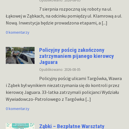
Opublikowano: 2026-08-05
7 sierpnia rozpoczną się roboty na ul.
Łąkowej w Ząbkach, na odcinku pomiędzy ul. Klamrową a ul.
Nową. Inwestycja będzie prowadzona etapami, a
[...]
0 komentarzy
Policyjny pościg zakończony
zatrzymaniem pijanego kierowcy
Jaguara
Opublikowano: 2026-08-05
Policyjny pościg ulicami Targówka, Wawra
i Ząbek był wynikiem niezatrzymania się do kontroli przez
kierowcę Jaguara. 33-latka zatrzymali policjanci Wydziału
Wywiadowczo-Patrolowego z Targówka
[...]
0 komentarzy
Ząbki – Bezpłatne Warsztaty