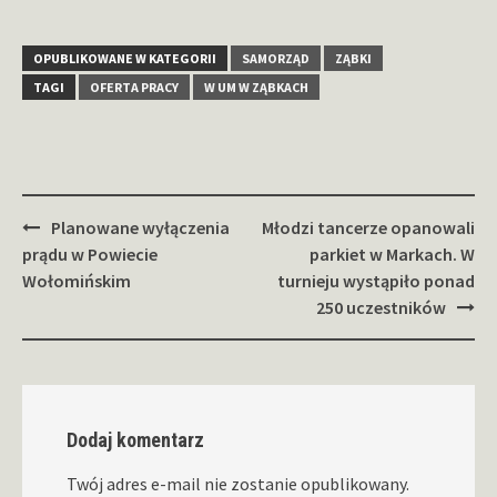
OPUBLIKOWANE W KATEGORII
SAMORZĄD
ZĄBKI
TAGI
OFERTA PRACY
W UM W ZĄBKACH
Zobacz
Planowane wyłączenia
Młodzi tancerze opanowali
wpisy
prądu w Powiecie
parkiet w Markach. W
Wołomińskim
turnieju wystąpiło ponad
250 uczestników
Dodaj komentarz
Twój adres e-mail nie zostanie opublikowany.