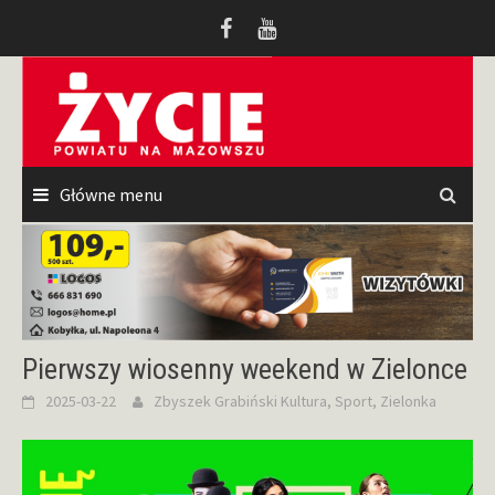
Przeskocz
do
treści
Główne menu
Pierwszy wiosenny weekend w Zielonce
2025-03-22
Zbyszek Grabiński
Kultura
,
Sport
,
Zielonka