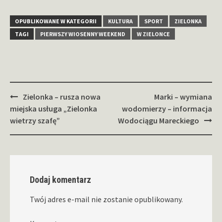
OPUBLIKOWANE W KATEGORII
KULTURA
SPORT
ZIELONKA
TAGI
PIERWSZY WIOSENNY WEEKEND
W ZIELONCE
Zobacz
Zielonka – rusza nowa
Marki – wymiana
wpisy
miejska usługa „Zielonka
wodomierzy – informacja
wietrzy szafę”
Wodociągu Mareckiego
Dodaj komentarz
Twój adres e-mail nie zostanie opublikowany.