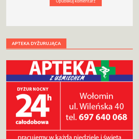
APTEKA DYŻURUJĄCA