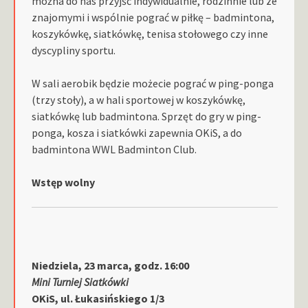
można do nas przyjść indywidualnie, rodzinnie lub ze
znajomymi i wspólnie pograć w piłkę – badmintona,
koszykówkę, siatkówkę, tenisa stołowego czy inne
dyscypliny sportu.
W sali aerobik będzie możecie pograć w ping-ponga
(trzy stoły), a w hali sportowej w koszykówkę,
siatkówkę lub badmintona. Sprzęt do gry w ping-
ponga, kosza i siatkówki zapewnia OKiS, a do
badmintona WWL Badminton Club.
Wstęp wolny
Niedziela, 23 marca, godz. 16:00
Mini Turniej Siatkówki
OKiS, ul. Łukasińskiego 1/3