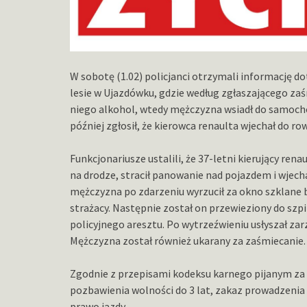
W sobotę (1.02) policjanci otrzymali informację d
lesie w Ujazdówku, gdzie według zgłaszającego zaś
niego alkohol, wtedy mężczyzna wsiadł do samochod
później zgłosił, że kierowca renaulta wjechał do ro
Funkcjonariusze ustalili, że 37-letni kierujący r
na drodze, stracił panowanie nad pojazdem i wjech
mężczyzna po zdarzeniu wyrzucił za okno szklane b
strażacy. Następnie został on przewieziony do szpi
policyjnego aresztu. Po wytrzeźwieniu usłyszał za
Mężczyzna został również ukarany za zaśmiecanie.
Zgodnie z przepisami kodeksu karnego pijanym za 
pozbawienia wolności do 3 lat, zakaz prowadzenia
prawo jazdy.