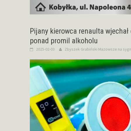
Pijany kierowca renaulta wjechał
ponad promil alkoholu
2025-02-03
Zbyszek Grabiński
Mazowsze na sygn