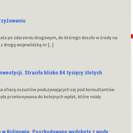
krzyżowaniu
itala po zdarzeniu drogowym, do którego doszło w środę na
2 z drogą wojewódzką nr
[...]
nwestycji. Straciła blisko 84 tysięcy złotych
ła ofiarą oszustów podszywających się pod konsultantów
była przekonywana do kolejnych wpłat, które miały
u w Kuligowie. Poszkodowany wydobyty z wody,