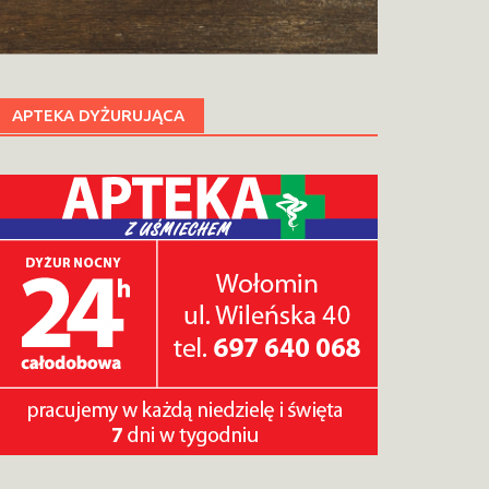
APTEKA DYŻURUJĄCA