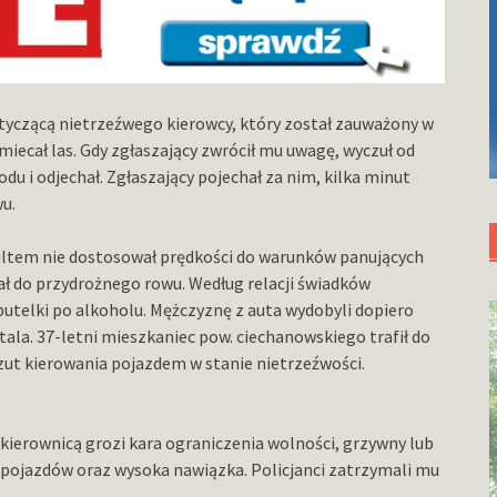
otyczącą nietrzeźwego kierowcy, który został zauważony w
miecał las. Gdy zgłaszający zwrócił mu uwagę, wyczuł od
u i odjechał. Zgłaszający pojechał za nim, kilka minut
wu.
enaultem nie dostosował prędkości do warunków panujących
ał do przydrożnego rowu. Według relacji świadków
utelki po alkoholu. Mężczyznę z auta wydobyli dopiero
tala. 37-letni mieszkaniec pow. ciechanowskiego trafił do
rzut kierowania pojazdem w stanie nietrzeźwości.
kierownicą grozi kara ograniczenia wolności, grzywny lub
 pojazdów oraz wysoka nawiązka. Policjanci zatrzymali mu