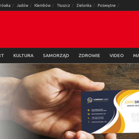
rówka
Jadów
Klembów
Tłuszcz
Zielonka
Poświętne
RT
KULTURA
SAMORZĄD
ZDROWIE
VIDEO
M