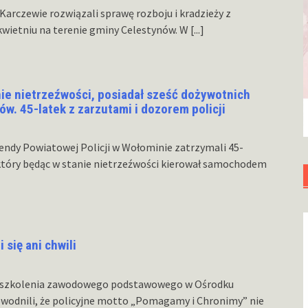
 Karczewie rozwiązali sprawę rozboju i kradzieży z
kwietniu na terenie gminy Celestynów. W
[...]
e nietrzeźwości, posiadał sześć dożywotnich
. 45-latek z zarzutami i dozorem policji
omendy Powiatowej Policji w Wołominie zatrzymali 45-
tóry będąc w stanie nietrzeźwości kierował samochodem
 się ani chwili
ie szkolenia zawodowego podstawowego w Ośrodku
owodnili, że policyjne motto „Pomagamy i Chronimy” nie