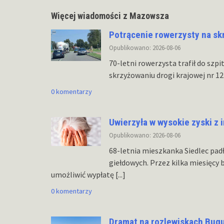
Więcej wiadomości z Mazowsza
Potrącenie rowerzysty na s
Opublikowano: 2026-08-06
70-letni rowerzysta trafił do szp
skrzyżowaniu drogi krajowej nr 1
0 komentarzy
Uwierzyła w wysokie zyski z i
Opublikowano: 2026-08-06
68-letnia mieszkanka Siedlec pad
giełdowych. Przez kilka miesięcy 
umożliwić wypłatę
[...]
0 komentarzy
Dramat na rozlewiskach Bug