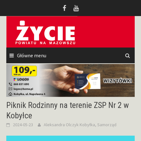
Przeskocz
do
treści
Główne menu
Piknik Rodzinny na terenie ZSP Nr 2 w
Kobyłce
2024-05-23
Aleksandra Olczyk
Kobyłka
,
Samorząd