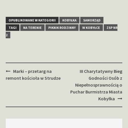
OPUBLIKOWANE W KATEGORII
KOBYŁKA
SAMORZĄD
TAGI
NA TERENIE
PIKNIK RODZINNY
W KOBYŁCE
ZSP NR
2
Zobacz
Marki – przetarg na
III Charytatywny Bieg
wpisy
remont kościoła w Strudze
Godności Osób z
Niepełnosprawnością o
Puchar Burmistrza Miasta
Kobyłka