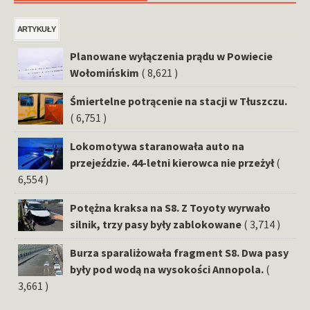
ARTYKUŁY
Planowane wyłączenia prądu w Powiecie
Wołomińskim
( 8,621 )
Śmiertelne potrącenie na stacji w Tłuszczu.
( 6,751 )
Lokomotywa staranowała auto na
przejeździe. 44-letni kierowca nie przeżył
(
6,554 )
Potężna kraksa na S8. Z Toyoty wyrwało
silnik, trzy pasy były zablokowane
( 3,714 )
Burza sparaliżowała fragment S8. Dwa pasy
były pod wodą na wysokości Annopola.
(
3,661 )