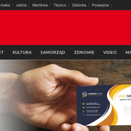
rówka
Jadów
Klembów
Tłuszcz
Zielonka
Poświętne
RT
KULTURA
SAMORZĄD
ZDROWIE
VIDEO
M