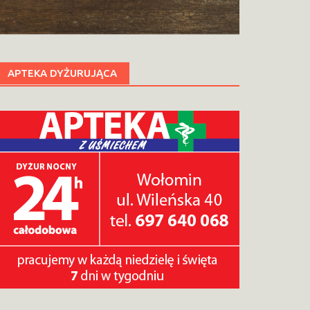
APTEKA DYŻURUJĄCA