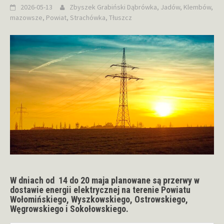
2026-05-13
Zbyszek Grabiński
Dąbrówka
,
Jadów
,
Klembów
,
mazowsze
,
Powiat
,
Strachówka
,
Tłuszcz
W dniach od 14 do 20 maja planowane są przerwy w
dostawie energii elektrycznej na terenie Powiatu
Wołomińskiego, Wyszkowskiego, Ostrowskiego,
Węgrowskiego i Sokołowskiego.