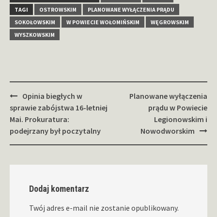
TAGI
OSTROWSKIM
PLANOWANE WYŁĄCZENIA PRĄDU
SOKOŁOWSKIM
W POWIECIE WOŁOMIŃSKIM
WĘGROWSKIM
WYSZKOWSKIM
Zobacz
Opinia biegłych w
Planowane wyłączenia
wpisy
sprawie zabójstwa 16-letniej
prądu w Powiecie
Mai. Prokuratura:
Legionowskim i
podejrzany był poczytalny
Nowodworskim
Dodaj komentarz
Twój adres e-mail nie zostanie opublikowany.