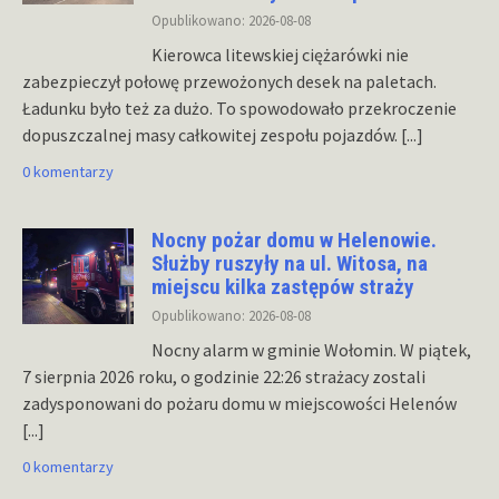
Opublikowano: 2026-08-08
Kierowca litewskiej ciężarówki nie
zabezpieczył połowę przewożonych desek na paletach.
Ładunku było też za dużo. To spowodowało przekroczenie
dopuszczalnej masy całkowitej zespołu pojazdów.
[...]
0 komentarzy
Nocny pożar domu w Helenowie.
Służby ruszyły na ul. Witosa, na
miejscu kilka zastępów straży
Opublikowano: 2026-08-08
Nocny alarm w gminie Wołomin. W piątek,
7 sierpnia 2026 roku, o godzinie 22:26 strażacy zostali
zadysponowani do pożaru domu w miejscowości Helenów
[...]
0 komentarzy