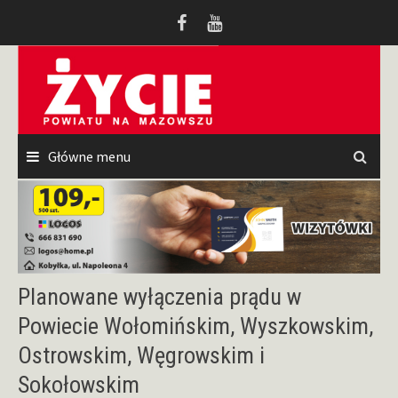
Przeskocz
do
treści
Główne menu
Planowane wyłączenia prądu w
Powiecie Wołomińskim, Wyszkowskim,
Ostrowskim, Węgrowskim i
Sokołowskim