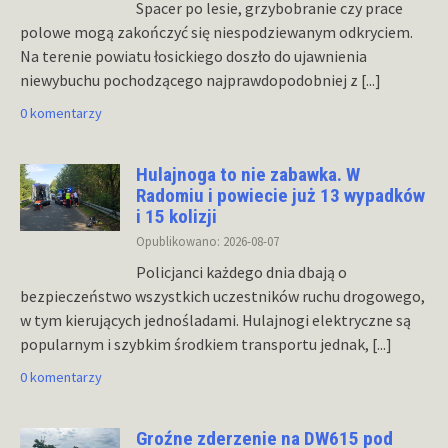
Spacer po lesie, grzybobranie czy prace
polowe mogą zakończyć się niespodziewanym odkryciem.
Na terenie powiatu łosickiego doszło do ujawnienia
niewybuchu pochodzącego najprawdopodobniej z
[...]
0 komentarzy
Hulajnoga to nie zabawka. W
Radomiu i powiecie już 13 wypadków
i 15 kolizji
Opublikowano: 2026-08-07
Policjanci każdego dnia dbają o
bezpieczeństwo wszystkich uczestników ruchu drogowego,
w tym kierujących jednośladami. Hulajnogi elektryczne są
popularnym i szybkim środkiem transportu jednak,
[...]
0 komentarzy
Groźne zderzenie na DW615 pod