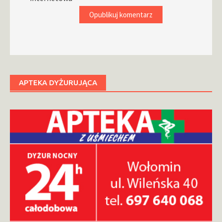
APTEKA DYŻURUJĄCA