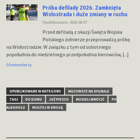
Próba defilady 2026. Zamknięta
Wisłostrada i duże zmiany w ruchu
Opublikowano: 2026-08-07
Przed defiladą z okazji Święta Wojska
Polskiego żołnierze przeprowadzą próbę
na Wisłostradzie. W związku z tym od sobotniego
popołudnia do niedzielnego przedpołudnia kierowców,
[...]
0 komentarzy
OPUBLIKOWANE W KATEGORII
MAZOWSZE NA SYGNALE
TAGI
DO DOMU
JUŻ PIESZO
MUSIELI WRÓCIĆ
PO
ALKOHOLU
RUSZYLI W DROGĘ