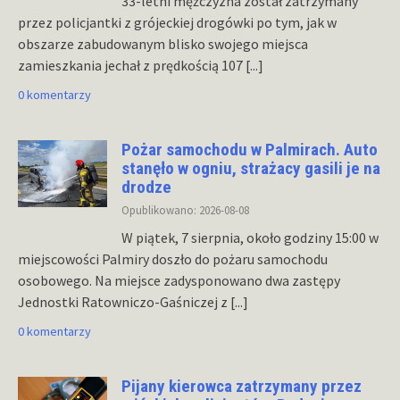
33-letni mężczyzna został zatrzymany
przez policjantki z grójeckiej drogówki po tym, jak w
obszarze zabudowanym blisko swojego miejsca
zamieszkania jechał z prędkością 107
[...]
0 komentarzy
Pożar samochodu w Palmirach. Auto
stanęło w ogniu, strażacy gasili je na
drodze
Opublikowano: 2026-08-08
W piątek, 7 sierpnia, około godziny 15:00 w
miejscowości Palmiry doszło do pożaru samochodu
osobowego. Na miejsce zadysponowano dwa zastępy
Jednostki Ratowniczo-Gaśniczej z
[...]
0 komentarzy
Pijany kierowca zatrzymany przez