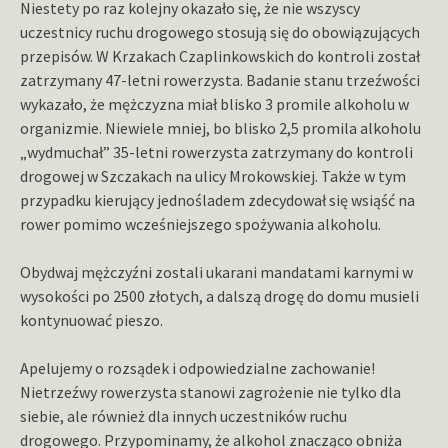
Niestety po raz kolejny okazało się, że nie wszyscy
uczestnicy ruchu drogowego stosują się do obowiązujących
przepisów. W Krzakach Czaplinkowskich do kontroli został
zatrzymany 47-letni rowerzysta. Badanie stanu trzeźwości
wykazało, że mężczyzna miał blisko 3 promile alkoholu w
organizmie. Niewiele mniej, bo blisko 2,5 promila alkoholu
„wydmuchał” 35-letni rowerzysta zatrzymany do kontroli
drogowej w Szczakach na ulicy Mrokowskiej. Także w tym
przypadku kierujący jednośladem zdecydował się wsiąść na
rower pomimo wcześniejszego spożywania alkoholu.
Obydwaj mężczyźni zostali ukarani mandatami karnymi w
wysokości po 2500 złotych, a dalszą drogę do domu musieli
kontynuować pieszo.
Apelujemy o rozsądek i odpowiedzialne zachowanie!
Nietrzeźwy rowerzysta stanowi zagrożenie nie tylko dla
siebie, ale również dla innych uczestników ruchu
drogowego. Przypominamy, że alkohol znacząco obniża