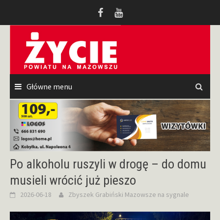
Przeskocz
do
treści
Główne menu
Po alkoholu ruszyli w drogę – do domu
musieli wrócić już pieszo
2026-06-18
Zbyszek Grabiński
Mazowsze na sygnale